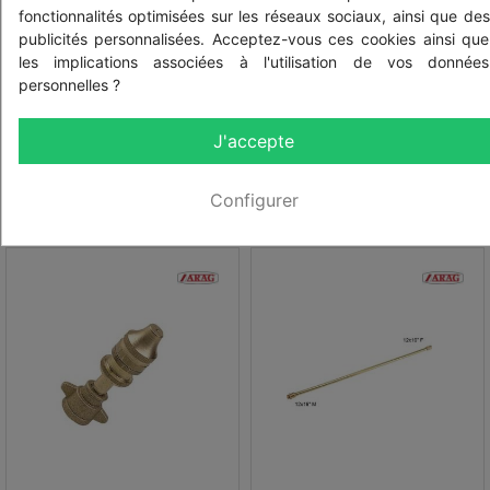
fonctionnalités optimisées sur les réseaux sociaux, ainsi que des
Lance pulvérisation 600
Mamelon réduit M/M
mm - 40 bars - avec
12x19 - 1/2" BSP laiton
publicités personnalisées. Acceptez-vous ces cookies ainsi que
Venturi
les implications associées à l'utilisation de vos données
personnelles ?
HT
HT
38,90 € HT
4,85 € HT
TTC
TTC
46,68 € TTC
5,82 € TTC
J'accepte
Configurer