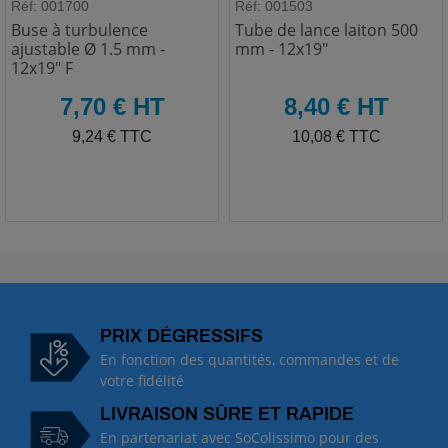
Réf: 001700
Réf: 001503
Buse à turbulence
Tube de lance laiton 500
ajustable Ø 1.5 mm -
mm - 12x19"
12x19" F
HT
HT
7,70 € HT
8,40 € HT
TTC
TTC
9,24 € TTC
10,08 € TTC
PRIX DÉGRESSIFS
En fonction des quantités, commandes et de
votre fidélité
LIVRAISON SÛRE ET RAPIDE
En partenariat avec SoColissimo pour des