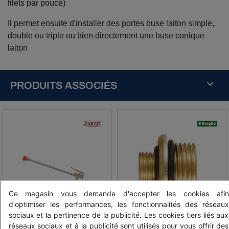
filets par pouce)
Il permet ensuite d'installer des portes buse laiton simple,
double ou triple ou bien directement une buse conique
laiton
PRODUITS ASSOCIÉS
Ce magasin vous demande d'accepter les cookies afin
d'optimiser les performances, les fonctionnalités des réseaux
sociaux et la pertinence de la publicité. Les cookies tiers liés aux
réseaux sociaux et à la publicité sont utilisés pour vous offrir des
Réf: 001121C
Réf: 3015095