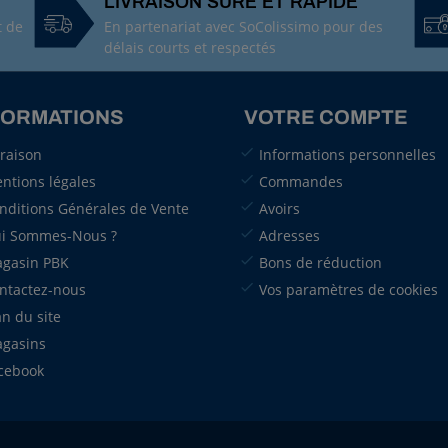
LIVRAISON SÛRE ET RAPIDE
t de
En partenariat avec SoColissimo pour des
délais courts et respectés
FORMATIONS
VOTRE COMPTE
vraison
Informations personnelles
ntions légales
Commandes
nditions Générales de Vente
Avoirs
i Sommes-Nous ?
Adresses
gasin PBK
Bons de réduction
ntactez-nous
Vos paramètres de cookies
an du site
gasins
cebook