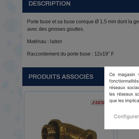
DESCRIPTION
Porte buse et sa buse conique Ø 1.5 mm dont la gerbe 
avec des grosses gouttes.
Matériau : laiton
Raccordement du porte buse : 12x19" F
Ce magasin v
PRODUITS ASSOCIÉS
fonctionnalité
réseaux sociau
les réseaux s
que les implica
Configurer