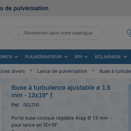
s de pulvérisation
OINTS
PULVÉRISATEUR
EPI
ECLAIRAGE
ires divers
Lance de pulvérisation
Buse à turbul
Buse à turbulence ajustable ø 1.5
mm - 12x19" f
Ref. : 001700
Porte buse conique réglable Arag Ø 1.5 mm -
pour lance en 12x19"