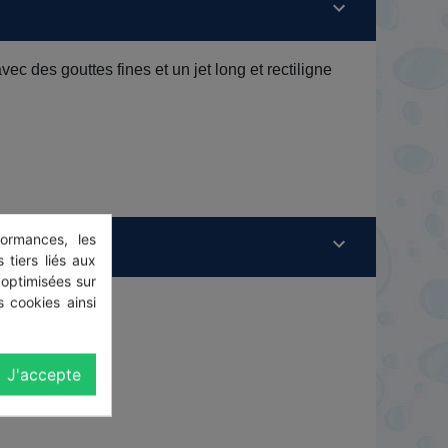
ec des gouttes fines et un jet long et rectiligne
ormances, les
 tiers liés aux
 optimisées sur
 cookies ainsi
J'accepte