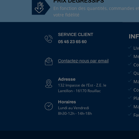
PRIX DÉGRESSIFS
En fonction des quantités, commandes e
votre fidélité
SERVICE CLIENT
IN
05 45 23 65 60
Li
Me
Contactez-nous par email
Co
Qu
Adresse
Ma
132 Impasse de l’Est - Z.E. le
Co
Lantillon - 16170 Rouillac
Pl
Horaires
Ma
Lundi au Vendredi
8h30-12h - 14h-18h
Fa