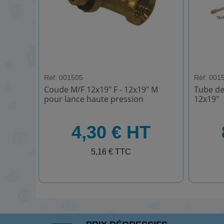
Réf: 001505
Réf: 001
Coude M/F 12x19" F - 12x19" M
Tube de
pour lance haute pression
12x19"
HT
HT
4,30 € HT
TTC
TTC
5,16 € TTC