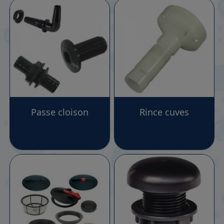
Pourquoi choisir nos cuves pour la pulvérisation
?
Pour une qualité inégalée nous proposons les meilleurs
marques qui fabriquent des produits avec des
matériaux durables pour une longévité maximal et une
résistance aux produits phytosanitaires.
Vous trouverez forcement l'équipement adapté à vos
besoins dans notre sélection, vous pourrez vous servir
de votre cuve soit sur vos tracteurs soit sur vos quads
Passe cloison
Rince cuves
ou même à l'arrière d'un pick-up, c'est selon vos
envies et vos contraintes !
Large gamme de capacités et de formats de cuves
pour une adaptabilité et des performances de travail
accrues.
Les cuves adaptées aux quads :
Nous sommes conscients que pouvoir
pulvériser les traitements de vos cultures depuis votre