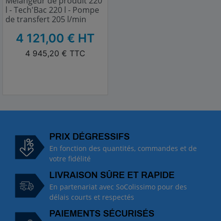
Mélangeur de produit 220
l - Tech'Bac 220 l - Pompe
de transfert 205 l/min
HT
4 121,00 € HT
TTC
4 945,20 € TTC
PRIX DÉGRESSIFS
En fonction des quantités, commandes et de
votre fidélité
LIVRAISON SÛRE ET RAPIDE
En partenariat avec SoColissimo pour des
délais courts et respectés
PAIEMENTS SÉCURISÉS