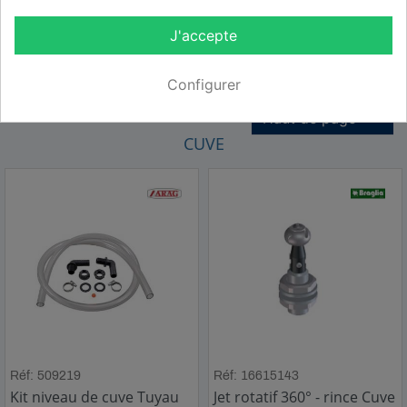
reparation de
cuve
J'accepte
Configurer

Haut de page
CUVE
Réf: 509219
Réf: 16615143
Kit niveau de cuve Tuyau
Jet rotatif 360° - rince Cuve