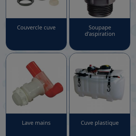
quads peut être beaucoup plus pratique pour vous,
c'est pourquoi nous avons réunis différents modèles
de cuves des marques Northstar et Pulflex équipé de
Couvercle cuve
Soupape
petites pompes et d''accessoire pour la pulvérisation.
d'aspiration
En utilisant un quad équipé de nos système vous
pourrez accéder aux zones que les tracteurs
traditionnels ne peuvent atteindre, vous offrant une
flexibilité inégalée pour vos travaux agricole ou
d'entretien d'espaces verts.
Les accessoires pour vos cuves :
En plus de nos cuves de pulvérisation, nous proposons
une gamme complète d'accessoires et de pièces de
rechange pour vous assurer un service après vente
optimal en cas de casse, de panne ou d'un besoin
spécifique. Les accessoires proposés contiennent des
rince cuve, des lances de pulvérisation de taille variée,
Lave mains
Cuve plastique
des rampes pour traiter en mouvement sur le sol ou