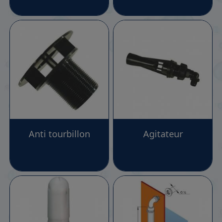
sur les cotés, différents raccordements comme les
passe cloison ou des laves mains, des kit de niveau de
cuve pour une information précise des quantités
restantes dans les cuves , des supports et autres
pièces détachées très utiles pour votre confort et
votre efficacité en action.
Investissez dès aujourd'hui dans nos cuves de
pulvérisation de qualité pour des résultats optimaux.
Que vous soyez agriculteur, viticulteur, agent
d'entretien des espaces verts ou un simple particulier,
nos cuves sauront vous faciliter le travail !
Anti tourbillon
Agitateur