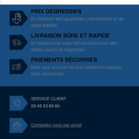
PRIX DÉGRESSIFS
En fonction des quantités, commandes et de
votre fidélité
LIVRAISON SÛRE ET RAPIDE
En partenariat avec SoColissimo pour des
délais courts et respectés
PAIEMENTS SÉCURISÉS
Pour une sécurité et une confiance toujours
plus renforcées
SERVICE CLIENT
05 45 23 65 60
Contactez-nous par email