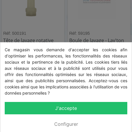
Réf: 500191
Réf: 59195
Tête de lavage rotative
Boule de lavage - Lav'ton
Lechler - 1/2" F - 500.191
Tecnoma - 59195 - 1"
Ce magasin vous demande d'accepter les cookies afin
femelle
d'optimiser les performances, les fonctionnalités des réseaux
HT
HT
51,70 € HT
44,00 € HT
sociaux et la pertinence de la publicité. Les cookies tiers liés
aux réseaux sociaux et à la publicité sont utilisés pour vous
TTC
TTC
62,04 € TTC
52,80 € TTC
offrir des fonctionnalités optimisées sur les réseaux sociaux,
ainsi que des publicités personnalisées. Acceptez-vous ces
cookies ainsi que les implications associées à l'utilisation de vos
données personnelles ?
Affichage 1-4 de 4 article(s)
J'accepte

Haut de page
Configurer