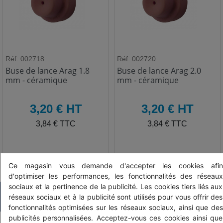
Réf: 002718
Réf: 002720
Buse de lance Arag 1.8
Buse de lance Arag 2.0
mm - céramique
mm - céramique
HT
HT
3,20 € HT
3,20 € HT
TTC
TTC
3,84 € TTC
3,84 € TTC
Ce magasin vous demande d'accepter les cookies afin
d'optimiser les performances, les fonctionnalités des réseaux
sociaux et la pertinence de la publicité. Les cookies tiers liés aux
PRODUITS ASSOCIÉS
réseaux sociaux et à la publicité sont utilisés pour vous offrir des
fonctionnalités optimisées sur les réseaux sociaux, ainsi que des
publicités personnalisées. Acceptez-vous ces cookies ainsi que