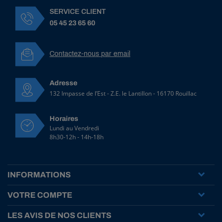
u
l
SERVICE CLIENT
v
05 45 23 65 60
é
r
i
Contactez-nous par email
s
a
t
Adresse
i
o
132 Impasse de l’Est - Z.E. le Lantillon - 16170 Rouillac
n
6
Horaires
0
Lundi au Vendredi
0
8h30-12h - 14h-18h
m
m
-
4
INFORMATIONS
0
b
VOTRE COMPTE
a
r
LES AVIS DE NOS CLIENTS
s