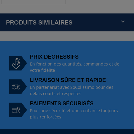
PRODUITS SIMILAIRES
R
é
f
:
PRIX DÉGRESSIFS
6
En fonction des quantités, commandes et de
9
votre fidélité
0
LIVRAISON SÛRE ET RAPIDE
1
8
En partenariat avec SoColissimo pour des
0
délais courts et respectés
L
PAIEMENTS SÉCURISÉS
a
Pour une sécurité et une confiance toujours
n
c
plus renforcées
e
p