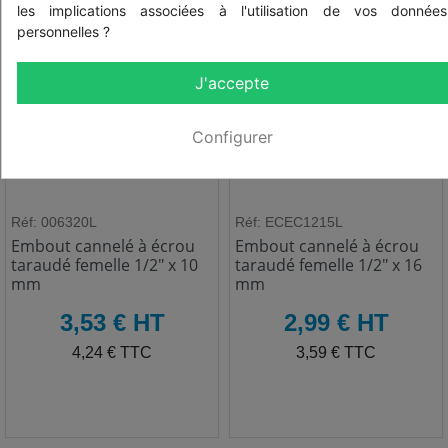
les implications associées à l'utilisation de vos données
personnelles ?
J'accepte
Configurer
Réf: 006320L
Réf: ECEC1215L
Embout cannelé à écrou
Embout cannelé à écrou
taraudé femelle 1/2" x 10
taraudé femelle 1/2" x 16
mm
mm
HT
HT
3,53 € HT
2,99 € HT
TTC
TTC
4,24 € TTC
3,59 € TTC