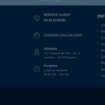
1
0
9
SERVICE CLIENT
IN
1
05 45 23 65 60
5
Li
1
6
Me
Contactez-nous par email
R
Co
a
Qu
c
Adresse
c
Ma
132 Impasse de l’Est - Z.E. le
o
Co
Lantillon - 16170 Rouillac
r
d
Pl
Horaires
A
Ma
Lundi au Vendredi
r
8h30-12h - 14h-18h
Fa
a
g
T
5
M
â
l