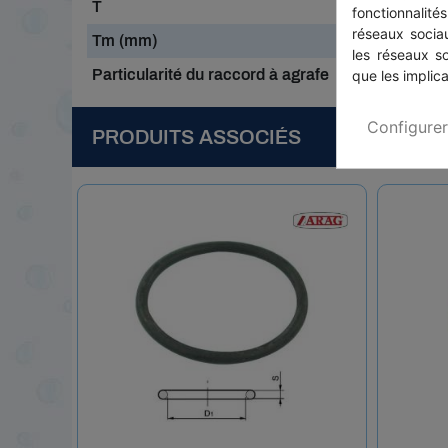
T
fonctionnalité
réseaux sociau
Tm (mm)
les réseaux s
Particularité du raccord à agrafe
que les implica
Configurer
PRODUITS ASSOCIÉS