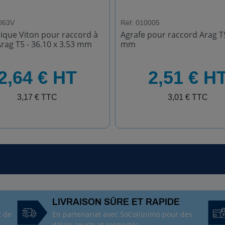
063V
Réf: 010005
rique Viton pour raccord à
Agrafe pour raccord Arag T5
Arag T5 - 36.10 x 3.53 mm
mm
HT
2,64 € HT
2,51 € H
TTC
3,17 € TTC
3,01 € TTC
LIVRAISON SÛRE ET RAPIDE
t de
En partenariat avec SoColissimo pour des
délais courts et respectés