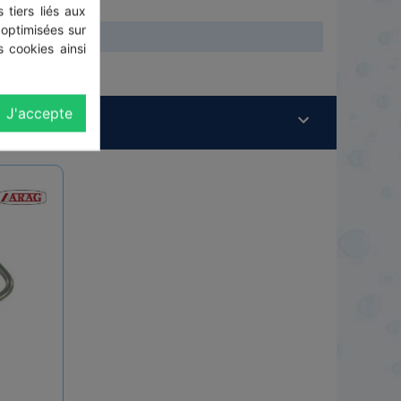
 tiers liés aux
 optimisées sur
 cookies ainsi
J'accepte