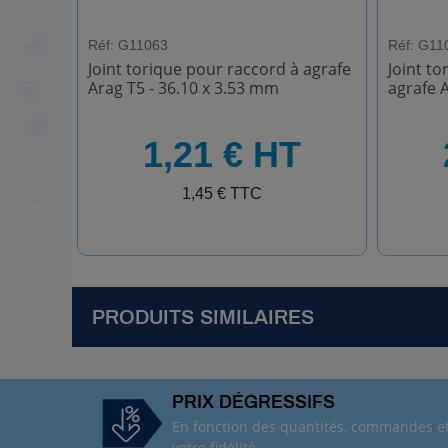
Réf: G11063
Réf: G11
Joint torique pour raccord à agrafe
Joint to
Arag T5 - 36.10 x 3.53 mm
agrafe 
HT
HT
1,21 € HT
TTC
TTC
1,45 € TTC
PRODUITS SIMILAIRES
R
é
PRIX DÉGRESSIFS
f
En fonction des quantités, commandes e
:
votre fidélité