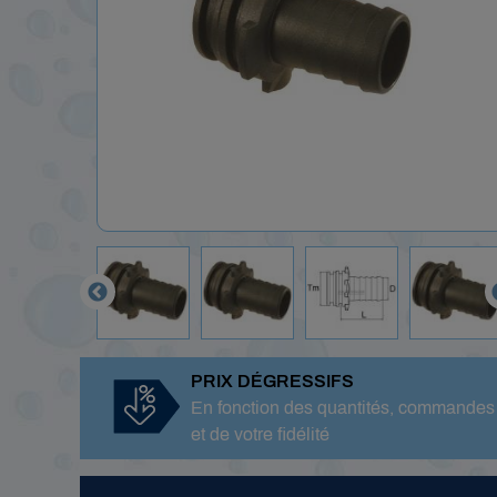

PRIX DÉGRESSIFS
En fonction des quantités, commandes
et de votre fidélité