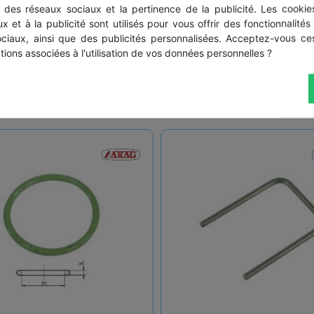
T5
s des réseaux sociaux et la pertinence de la publicité. Les cookies
x et à la publicité sont utilisés pour vous offrir des fonctionnalités
42.2
ociaux, ainsi que des publicités personnalisées. Acceptez-vous ces
tions associées à l'utilisation de vos données personnelles ?
nécessite 1 joint (vendu séparement)