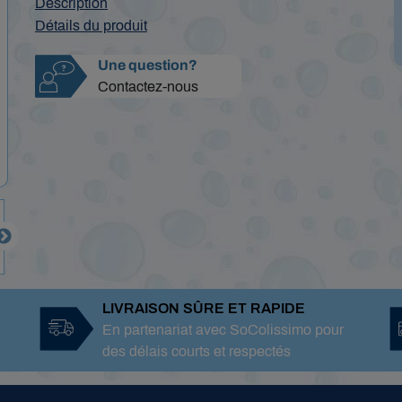
Description
Détails du produit
Une question?
Contactez-nous

LIVRAISON SÛRE ET RAPIDE
En partenariat avec SoColissimo pour
des délais courts et respectés