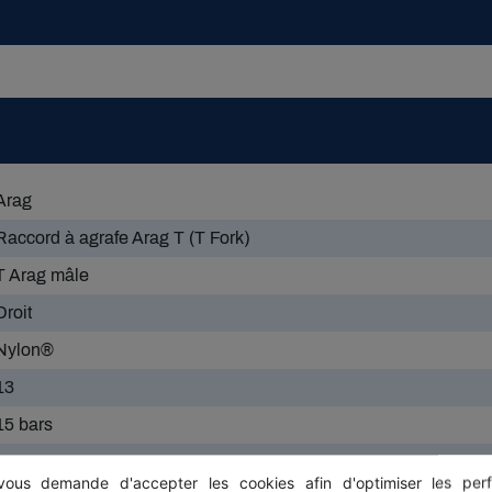
Arag
Raccord à agrafe Arag T (T Fork)
T Arag mâle
Droit
Nylon®
13
15 bars
40.0
ous demande d'accepter les cookies afin d'optimiser les perf