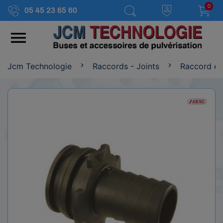
0
05 45 23 65 60

Jcm Technologie
Raccords - Joints
Raccord et