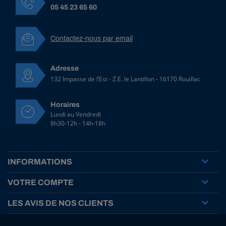
A
05 45 23 65 60
r
a
g
Contactez-nous par email
T
5
M
Adresse
â
132 Impasse de l’Est - Z.E. le Lantillon - 16170 Rouillac
l
e
-
Horaires
d
Lundi au Vendredi
r
8h30-12h - 14h-18h
o
i
t
c
INFORMATIONS
a
n
VOTRE COMPTE
n
e
LES AVIS DE NOS CLIENTS
l
é
2