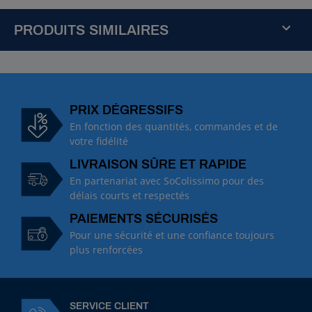
PRODUITS SIMILAIRES
R
é
f
:
PRIX DÉGRESSIFS
1
En fonction des quantités, commandes et de
0
votre fidélité
9
LIVRAISON SÛRE ET RAPIDE
1
5
En partenariat avec SoColissimo pour des
2
délais courts et respectés
0
PAIEMENTS SÉCURISÉS
R
Pour une sécurité et une confiance toujours
a
plus renforcées
c
c
o
r
d
SERVICE CLIENT