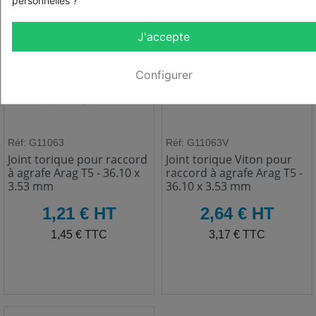
personnelles ?
J'accepte
Configurer
Réf: G11063
Réf: G11063V
Joint torique pour raccord
Joint torique Viton pour
à agrafe Arag T5 - 36.10 x
raccord à agrafe Arag T5 -
3.53 mm
36.10 x 3.53 mm
HT
HT
1,21 € HT
2,64 € HT
TTC
TTC
1,45 € TTC
3,17 € TTC