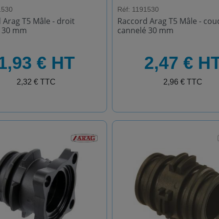
1530
Réf: 1191530
 Arag T5 Mâle - droit
Raccord Arag T5 Mâle - cou
é 30 mm
cannelé 30 mm
HT
1,93 € HT
2,47 € H
TTC
2,32 € TTC
2,96 € TTC