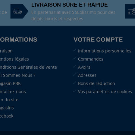
LIVRAISON SÛRE ET RAPIDE
t de
En partenariat avec SoColissimo pour des
délais courts et respectés
FORMATIONS
VOTRE COMPTE
vraison
Informations personnelles
ntions légales
Commandes
nditions Générales de Vente
Avoirs
i Sommes-Nous ?
Adresses
gasin PBK
Bons de réduction
ntactez-nous
Vos paramètres de cookies
an du site
gasins
cebook