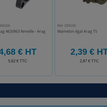
000156
Réf: 259155
rag 463/863 femelle - Arag
Mamelon égal Arag T5
HT
4,68 € HT
2,39 € H
TTC
5,62 € TTC
2,87 € TTC