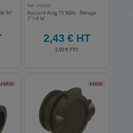
Réf: 249155
dé 90°
Raccord Arag T5 Mâle - filetage
1"1/4 M
HT
T
2,43 € HT
TTC
2,92 € TTC