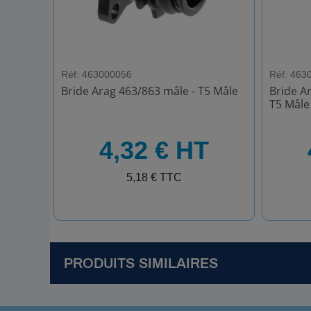
Réf: 463000056
Réf: 463
Bride Arag 463/863 mâle - T5 Mâle
Bride A
T5 Mâle
HT
HT
4,32 € HT
TTC
TTC
5,18 € TTC
PRODUITS SIMILAIRES
R