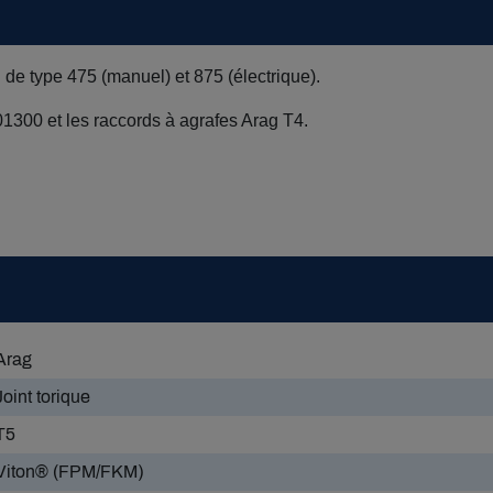
 de type 475 (manuel) et 875 (électrique).
1300 et les raccords à agrafes Arag T4.
Arag
Joint torique
T5
Viton® (FPM/FKM)