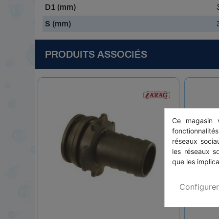
D1 (mm)
S (mm)
PRODUITS ASSOCIÉS
Ce magasin v
fonctionnalité
réseaux sociau
les réseaux s
que les implica
Configurer