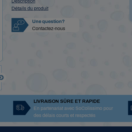
Description
Détails du produit
Une question?
Contactez-nous

LIVRAISON SÛRE ET RAPIDE
En partenariat avec SoColissimo pour
des délais courts et respectés