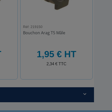
Réf: 219150
Bouchon Arag T5 Mâle
HT
T
1,95 € HT
TTC
2,34 € TTC