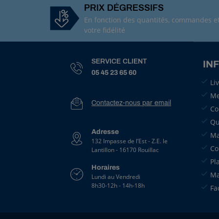
é
PRIX DÉGRESSIFS
f
En fonction des quantités, commandes e
:
votre fidélité
G
1
1
SERVICE CLIENT
IN
0
05 45 23 65 60
6
Li
3
J
Me
Contactez-nous par email
o
Co
i
Qu
n
t
Adresse
Ma
t
132 Impasse de l’Est - Z.E. le
Co
Lantillon - 16170 Rouillac
o
r
Pl
Horaires
i
Ma
Lundi au Vendredi
q
8h30-12h - 14h-18h
u
Fa
e
p
o