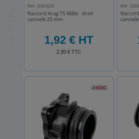
Réf: 1091520
Réf: 109
Raccord Arag T5 Mâle - droit
Raccord
cannelé 20 mm
cannel
HT
HT
1,92 € HT
TTC
TTC
2,30 € TTC