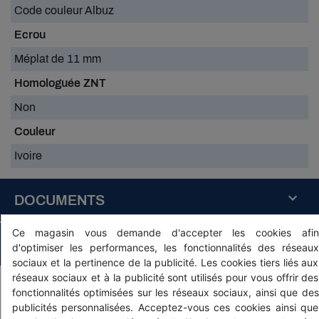
Code couleur Albuz
Ecrou
Méplat de 11 mm
Homologuée ZNT
Non
Couleur
Ivoire
DOCUMENTS
buse-
Ce magasin vous demande d'accepter les cookies afin
albuz-
PRODUITS ASSOCIÉS
d'optimiser les performances, les fonctionnalités des réseaux
ape-
sociaux et la pertinence de la publicité. Les cookies tiers liés aux
doc.pdf
réseaux sociaux et à la publicité sont utilisés pour vous offrir des
fonctionnalités optimisées sur les réseaux sociaux, ainsi que des
Télécharger
publicités personnalisées. Acceptez-vous ces cookies ainsi que
(166.15k)