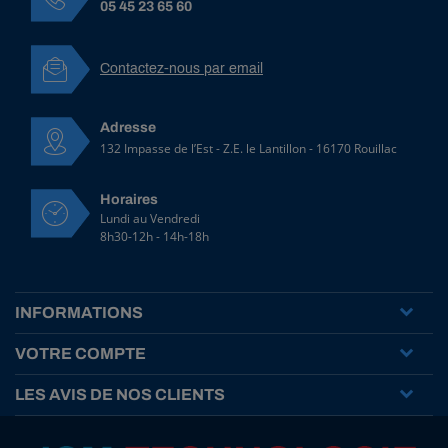
05 45 23 65 60
P
E
1
Contactez-nous par email
1
0
°
N
Adresse
o
132 Impasse de l’Est - Z.E. le Lantillon - 16170 Rouillac
i
r
Horaires
e
Lundi au Vendredi
HT
3,49 € HT
8h30-12h - 14h-18h
TTC
4,19 € TTC
INFORMATIONS
R
é
VOTRE COMPTE
f
:
LES AVIS DE NOS CLIENTS
1
0
0