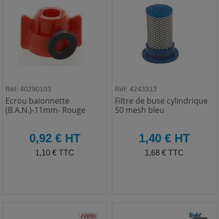
Réf: 40290103
Réf: 4243313
Ecrou baionnette
Filtre de buse cylindrique
(B.A.N.)-11mm- Rouge
50 mesh bleu
HT
HT
0,92 € HT
1,40 € HT
TTC
TTC
1,10 € TTC
1,68 € TTC