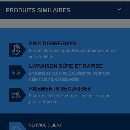
PRODUITS SIMILAIRES
R
é
f
:
PRIX DÉGRESSIFS
1
En fonction des quantités, commandes et de
0
votre fidélité
0
LIVRAISON SÛRE ET RAPIDE
1
8
En partenariat avec SoColissimo pour des
B
délais courts et respectés
u
PAIEMENTS SÉCURISÉS
s
e
Pour une sécurité et une confiance toujours
A
plus renforcées
l
b
u
z
SERVICE CLIENT
A