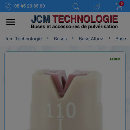
0
05 45 23 65 60

Jcm Technologie
Buses
Buse Albuz
Buse 