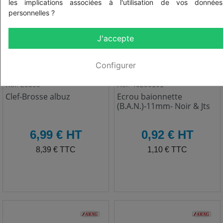
les implications associées à l'utilisation de vos données
personnelles ?
J'accepte
Configurer
Réf: 20500
Réf: 40290101
Clef-Brosse albuz
Ecrou baionnette
(B.A.N.)-11mm- Noir & Jts
HT
HT
6,99 € HT
0,92 € HT
TTC
TTC
8,39 € TTC
1,10 € TTC