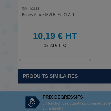
Réf: 10344
Buses Albuz MVI BLEU CLAIR
HT
10,19 € HT
TTC
12,23 € TTC
PRODUITS SIMILAIRES
R
é
PRIX DÉGRESSIFS
f
En fonction des quantités, commandes e
:
votre fidélité
1