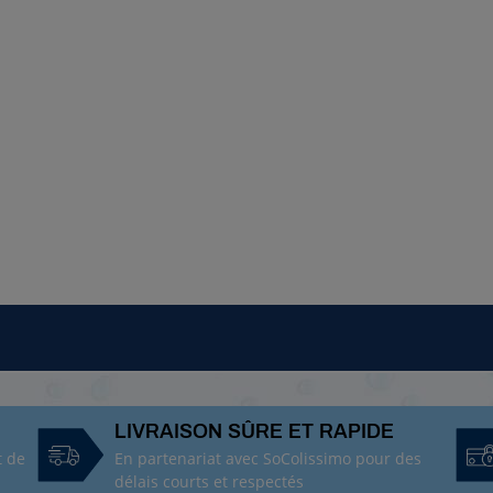
LIVRAISON SÛRE ET RAPIDE
t de
En partenariat avec SoColissimo pour des
délais courts et respectés