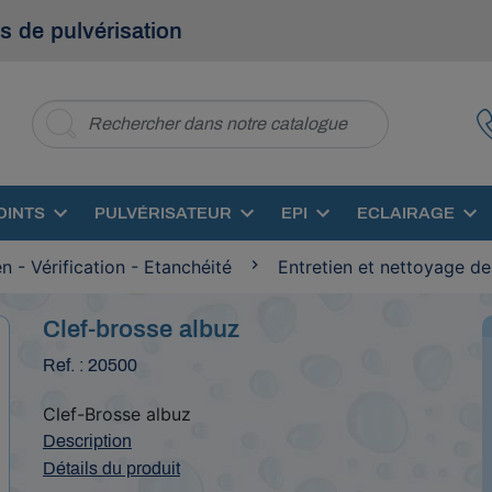
s de pulvérisation
OINTS
PULVÉRISATEUR
EPI
ECLAIRAGE
en - Vérification - Etanchéité
Entretien et nettoyage d
Clef-brosse albuz
Ref. : 20500
Clef-Brosse albuz
Description
Détails du produit