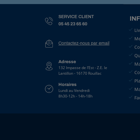
0
3
SERVICE CLIENT
IN
4
05 45 23 65 60
4
Li
B
u
Me
s
Contactez-nous par email
Co
e
s
Qu
A
Adresse
Ma
l
132 Impasse de l’Est - Z.E. le
Co
b
Lantillon - 16170 Rouillac
u
Pl
z
Horaires
Ma
Lundi au Vendredi
M
8h30-12h - 14h-18h
V
Fa
I
B
L
E
U
C
L