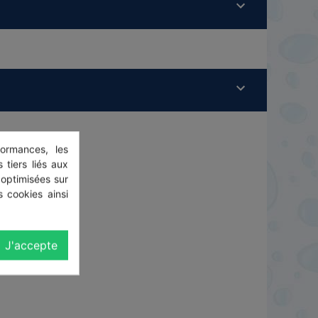
ormances, les
 tiers liés aux
 optimisées sur
 cookies ainsi
J'accepte