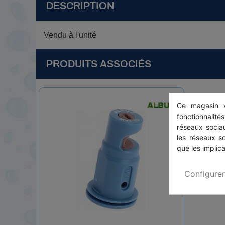
DESCRIPTION
Vendu à l'unité
PRODUITS ASSOCIÉS
Ce magasin v
fonctionnalité
réseaux sociau
les réseaux s
que les implica
Configurer