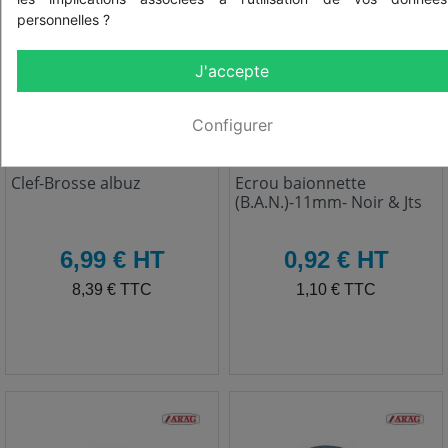
personnelles ?
J'accepte
Configurer
Réf: 20500
Réf: 40290101
Clef-Brosse albuz
Ecrou baionnette
(B.A.N.)-11mm- Noir & Jts
HT
HT
6,99 € HT
0,92 € HT
TTC
TTC
8,39 € TTC
1,10 € TTC