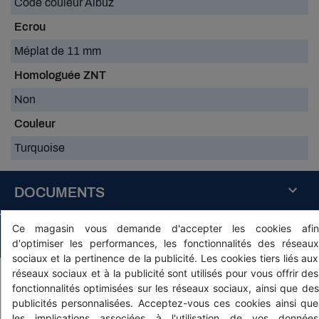
Code couleur Albuz
Ecrou
Méplat de 11 mm
Homologuée ZNT
Non
Couleur
Turquoise
DOCUMENTS
buse-
Ce magasin vous demande d'accepter les cookies afin
albuz-
PRODUITS ASSOCIÉS
d'optimiser les performances, les fonctionnalités des réseaux
ape-
sociaux et la pertinence de la publicité. Les cookies tiers liés aux
doc.pdf
réseaux sociaux et à la publicité sont utilisés pour vous offrir des
Télécharger
fonctionnalités optimisées sur les réseaux sociaux, ainsi que des
publicités personnalisées. Acceptez-vous ces cookies ainsi que
(166.15k)
les implications associées à l'utilisation de vos données