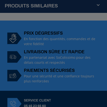
PRODUITS SIMILAIRES
R
é
f
:
PRIX DÉGRESSIFS
1
En fonction des quantités, commandes et de
0
votre fidélité
0
LIVRAISON SÛRE ET RAPIDE
1
8
En partenariat avec SoColissimo pour des
B
délais courts et respectés
u
PAIEMENTS SÉCURISÉS
s
e
Pour une sécurité et une confiance toujours
A
plus renforcées
l
b
u
z
SERVICE CLIENT
A
05 45 23 65 60