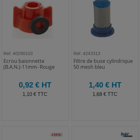
Réf: 40290103
Réf: 4243313
Ecrou baionnette
Filtre de buse cylindrique
(B.A.N.)-11mm- Rouge
50 mesh bleu
HT
HT
0,92 € HT
1,40 € HT
TTC
TTC
1,10 € TTC
1,68 € TTC