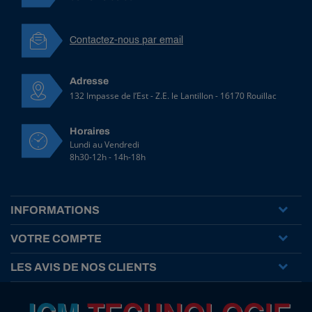
P
E
1
Contactez-nous par email
1
0
°
N
Adresse
o
132 Impasse de l’Est - Z.E. le Lantillon - 16170 Rouillac
i
r
Horaires
e
Lundi au Vendredi
HT
3,49 € HT
8h30-12h - 14h-18h
TTC
4,19 € TTC
INFORMATIONS
R
é
VOTRE COMPTE
f
:
LES AVIS DE NOS CLIENTS
1
0
0