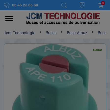
0
05 45 23 65 60

Jcm Technologie
Buses
Buse Albuz
Buse 