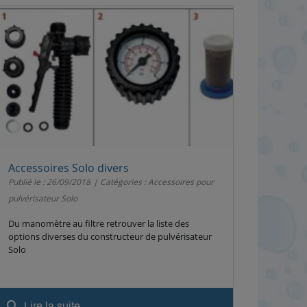
Accessoires Solo divers
Publié le : 26/09/2018
Catégories :
Accessoires pour
pulvérisateur Solo
Du manomètre au filtre retrouver la liste des
options diverses du constructeur de pulvérisateur
Solo
search
Lire la suite