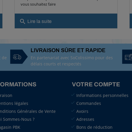
vous souhaitez faire
search
Lire la suite
LIVRAISON SÛRE ET RAPIDE
t de
En partenariat avec SoColissimo pour des
délais courts et respectés
FORMATIONS
VOTRE COMPTE
vraison
Informations personnelles
ntions légales
Commandes
nditions Générales de Vente
Avoirs
i Sommes-Nous ?
Adresses
gasin PBK
Bons de réduction