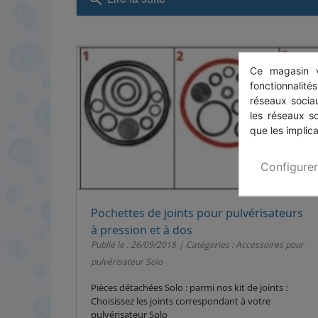
Ce magasin v
fonctionnalité
réseaux sociau
les réseaux s
que les implica
Configurer
Pochettes de joints pour pulvérisateurs
à pression et à dos
Publié le : 26/09/2018
Catégories :
Accessoires pour
pulvérisateur Solo
Pièces détachées Solo : parmi nos kit de joints :
Choisissez les joints correspondant à votre
pulvérisateur Solo