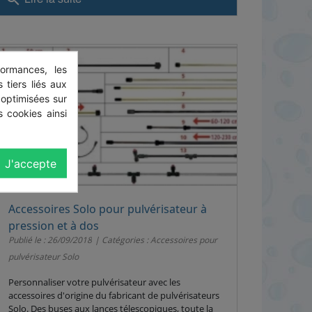
ormances, les
 tiers liés aux
 optimisées sur
 cookies ainsi
J'accepte
Accessoires Solo pour pulvérisateur à
pression et à dos
Publié le : 26/09/2018
Catégories :
Accessoires pour
pulvérisateur Solo
Personnaliser votre pulvérisateur avec les
accessoires d'origine du fabricant de pulvérisateurs
Solo. Des buses aux lances télescopiques, toute la