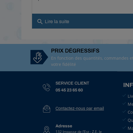
search
Lire la suite
PRIX DÉGRESSIFS
En fonction des quantités, commandes e
votre fidélité
SERVICE CLIENT
IN
05 45 23 65 60
Li
Me
Contactez-nous par email
Co
Qu
Adresse
Ma
132 Impasse de l’Est - Z.E. le