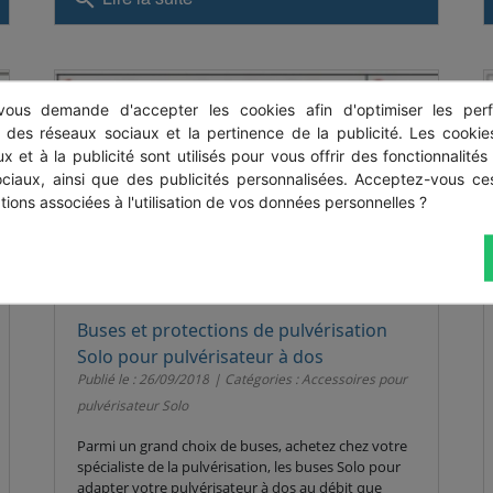
ous demande d'accepter les cookies afin d'optimiser les perf
s des réseaux sociaux et la pertinence de la publicité. Les cookies
x et à la publicité sont utilisés pour vous offrir des fonctionnalités
ociaux, ainsi que des publicités personnalisées. Acceptez-vous ces
tions associées à l'utilisation de vos données personnelles ?
Buses et protections de pulvérisation
Solo pour pulvérisateur à dos
Publié le : 26/09/2018
Catégories :
Accessoires pour
pulvérisateur Solo
Parmi un grand choix de buses, achetez chez votre
spécialiste de la pulvérisation, les buses Solo pour
adapter votre pulvérisateur à dos au débit que