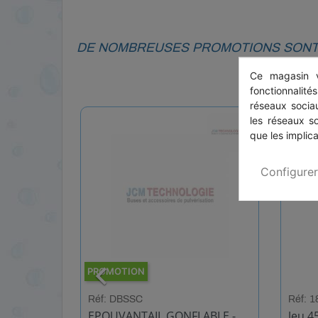
DE NOMBREUSES PROMOTIONS SONT 
Ce magasin v
fonctionnalité
réseaux sociau
les réseaux s
que les implica
Configurer

PROMOTION
Réf: DBSSC
Réf: 
0mm 5kg
EPOUVANTAIL GONFLABLE -
Jeu 4