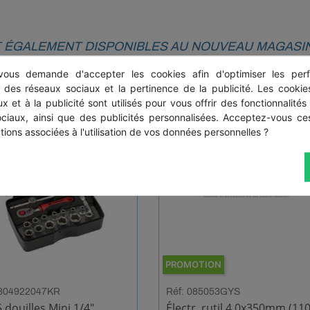
ÉGALEMENT DISPONIBLES AU NOUVEAU MAGASI
ous demande d'accepter les cookies afin d'optimiser les perf
s des réseaux sociaux et la pertinence de la publicité. Les cookies
x et à la publicité sont utilisés pour vous offrir des fonctionnalités
ociaux, ainsi que des publicités personnalisées. Acceptez-vous ces
tions associées à l'utilisation de vos données personnelles ?
PROMOTION
1804922047KR
Réf: 085053GYS
5 douilles Mini 1/4"
Électr. rutil 4,0x350mm (110