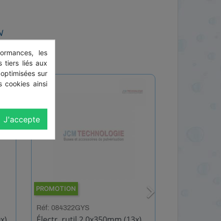
N
ormances, les
 tiers liés aux
 optimisées sur
 cookies ainsi
J'accepte

PROMOTION
PROMOTION
Réf: 084322GYS
Réf: 084339G
x)
Électr. rutil 2,0x350mm (13x)
Électr. ruti