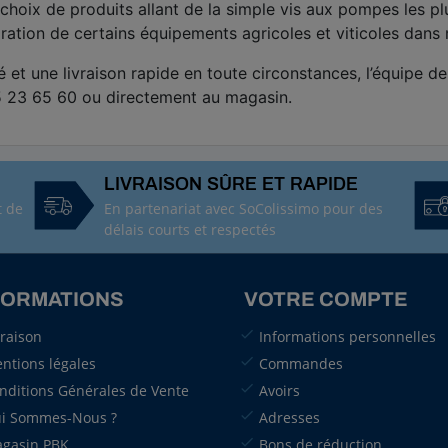
choix de produits allant de la simple vis aux pompes les p
aration de certains équipements agricoles et viticoles dans 
 et une livraison rapide en toute circonstances, l’équipe
5 23 65 60 ou directement au magasin.
LIVRAISON SÛRE ET RAPIDE
t de
En partenariat avec SoColissimo pour des
délais courts et respectés
FORMATIONS
VOTRE COMPTE
vraison
Informations personnelles
ntions légales
Commandes
nditions Générales de Vente
Avoirs
i Sommes-Nous ?
Adresses
gasin PBK
Bons de réduction