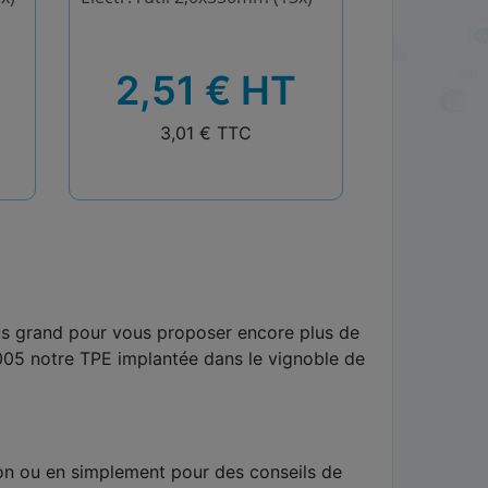
HT
HT
T
2,51 € HT
2,5
TTC
TTC
3,01 € TTC
3,
lus grand pour vous proposer encore plus de
005 notre TPE implantée dans le vignoble de
tion ou en simplement pour des conseils de