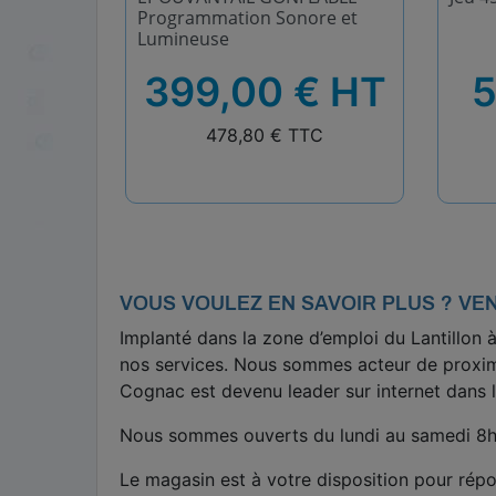
Programmation Sonore et
Lumineuse
HT
HT
 HT
399,00 € HT
5
TTC
TTC
C
478,80 € TTC
VOUS VOULEZ EN SAVOIR PLUS ? VE
Implanté dans la zone d’emploi du Lantillon
nos services. Nous sommes acteur de proximi
Cognac est devenu leader sur internet dans l
Nous sommes ouverts du lundi au samedi 8h-
Le magasin est à votre disposition pour répo