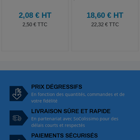
HT
HT
2,08 € HT
18,60 € HT
TTC
TTC
2,50 € TTC
22,32 € TTC
PRIX DÉGRESSIFS
En fonction des quantités, commandes et de
votre fidélité
LIVRAISON SÛRE ET RAPIDE
En partenariat avec SoColissimo pour des
délais courts et respectés
PAIEMENTS SÉCURISÉS