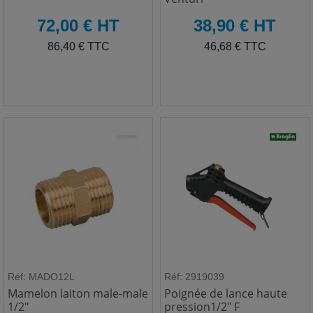
HT
HT
72,00 € HT
38,90 € HT
TTC
TTC
86,40 € TTC
46,68 € TTC
Réf: MADO12L
Réf: 2919039
Mamelon laiton male-male
Poignée de lance haute
1/2"
pression1/2" F