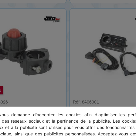
U
4026
Réf: 8406001
use Geoline monojet pour
Boitier de commande Geoli
IGIDE ø 25 - percage 10 mm
tronçons avec emplacemen
ous demande d'accepter les cookies afin d'optimiser les perf
manomètre
s des réseaux sociaux et la pertinence de la publicité. Les cookies
x et à la publicité sont utilisés pour vous offrir des fonctionnalités
HT
4,89 € HT
228,00 € 
ociaux, ainsi que des publicités personnalisées. Acceptez-vous ces