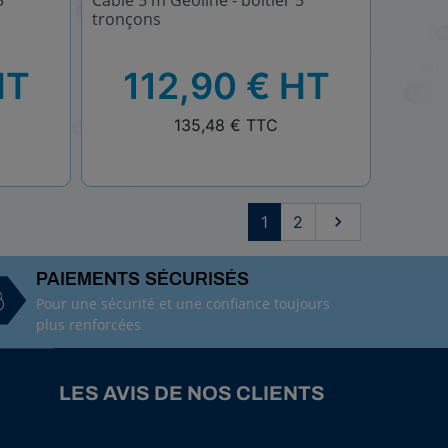
3
Câble 5 m Geoline - boîtier 5
tronçons
HT
HT
112,90 € HT
TTC
135,48 € TTC
Suivant
1
2

PAIEMENTS SÉCURISÉS
Pour une sécurité et une confiance toujours
plus renforcées
LES AVIS DE NOS CLIENTS