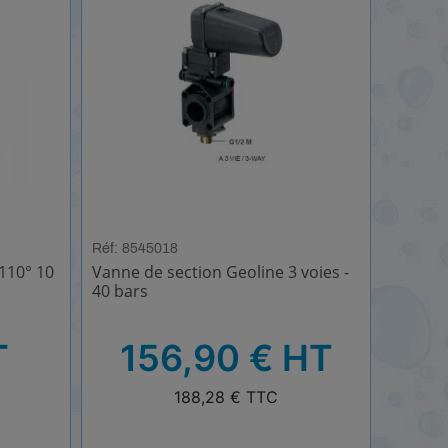
Réf: 8545018
 110° 10
Vanne de section Geoline 3 voies -
40 bars
HT
T
156,90 € HT
TTC
188,28 € TTC