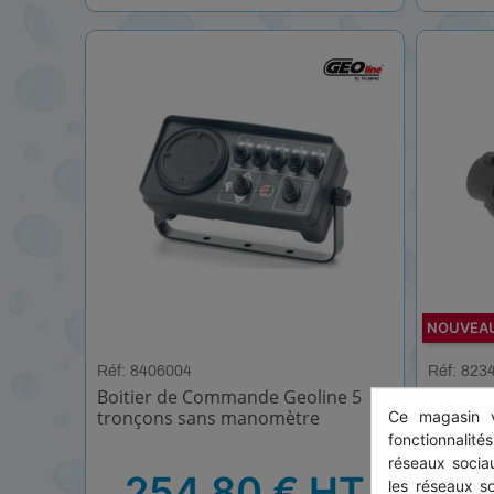
NOUVEA
Réf: 8406004
Réf: 823
Boitier de Commande Geoline 5
Porte b
tronçons sans manomètre
tuyau R
Ce magasin v
fonctionnalité
réseaux sociau
HT
HT
254,80 € HT
les réseaux s