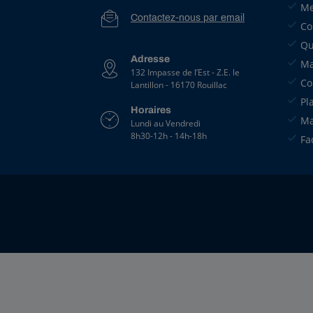
Me
Contactez-nous par email
Co
Qu
Adresse
Ma
132 Impasse de l’Est - Z.E. le
Co
Lantillon - 16170 Rouillac
Pl
Horaires
Ma
Lundi au Vendredi
8h30-12h - 14h-18h
Fa