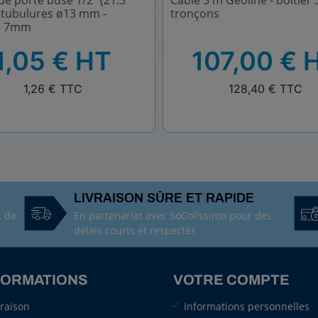
de porte buse 1/2" (21.3
Câble 5 m Geoline - boîtier 
 tubulures ø13 mm -
tronçons
e 7mm
HT
1,05 € HT
107,00 € 
TTC
1,26 € TTC
128,40 € TTC
LIVRAISON SÛRE ET RAPIDE
t de
En partenariat avec SoColissimo pour des
délais courts et respectés
FORMATIONS
VOTRE COMPTE
vraison
Informations personnelles