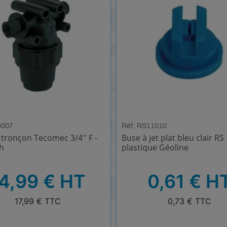
5007
Réf: RS11010
e tronçon Tecomec 3/4'' F -
Buse à jet plat bleu clair RS
h
plastique Géoline
HT
4,99 € HT
0,61 € H
TTC
17,99 € TTC
0,73 € TTC