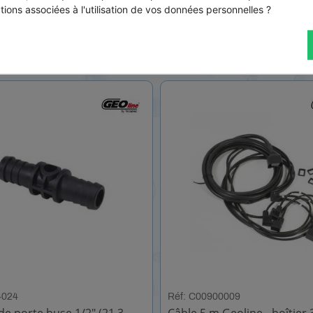
tions associées à l'utilisation de vos données personnelles ?
TTC
5,87 € TTC
273,60 € TTC
4024
Réf: C00900009