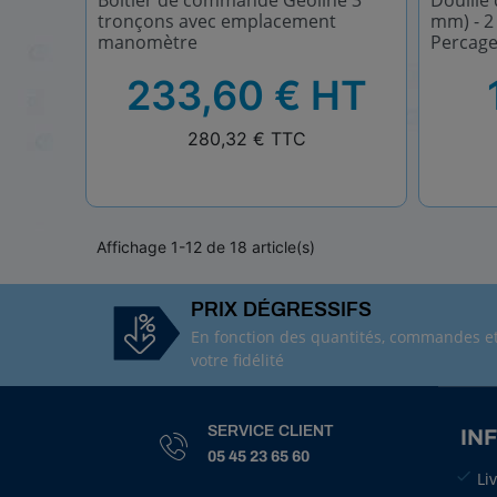
Boitier de commande Geoline 3
Douille 
tronçons avec emplacement
mm) - 2
manomètre
Percag
HT
HT
233,60 € HT
TTC
TTC
280,32 € TTC
Affichage 1-12 de 18 article(s)
PRIX DÉGRESSIFS
En fonction des quantités, commandes e
votre fidélité
SERVICE CLIENT
IN
05 45 23 65 60
Li