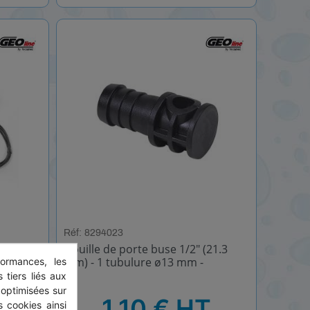
Réf: 8294023
ne 2
Douille de porte buse 1/2" (21.3
t
mm) - 1 tubulure ø13 mm -
ormances, les
 tiers liés aux
 optimisées sur
HT
HT
1,10 € HT
 cookies ainsi