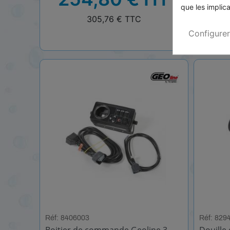
que les implica
TTC
TTC
305,76 € TTC
Configurer
Réf: 8406003
Réf: 829