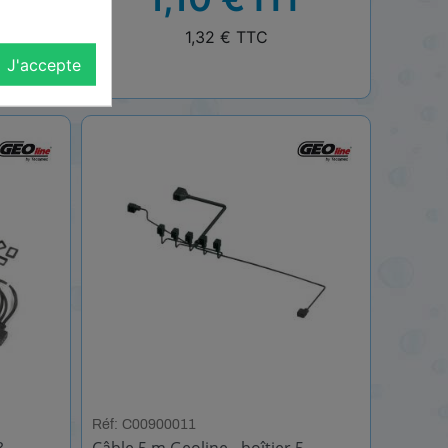
TTC
1,32 € TTC
J'accepte
Réf: C00900011