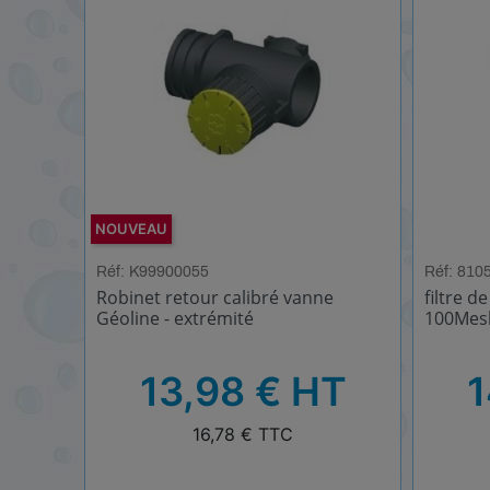
NOUVEAU
Réf: K99900055
Réf: 810
Robinet retour calibré vanne
filtre d
Géoline - extrémité
100Mes
HT
HT
13,98 € HT
1
TTC
TTC
16,78 € TTC