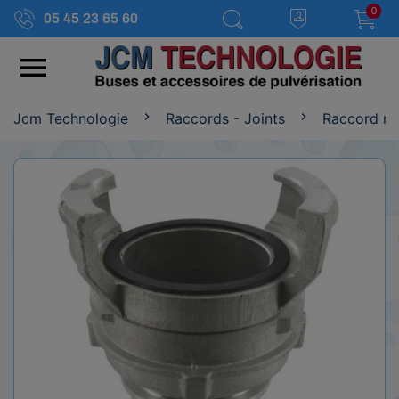
0
05 45 23 65 60

Jcm Technologie
Raccords - Joints
Raccord ra