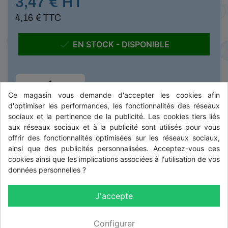
3,47 € HT
4,16 € TTC

EN STOCK - DISPONIBLE
-
+
Ce magasin vous demande d'accepter les cookies afin
d'optimiser les performances, les fonctionnalités des réseaux

AJOUTER AU PANIER
sociaux et la pertinence de la publicité. Les cookies tiers liés
aux réseaux sociaux et à la publicité sont utilisés pour vous
offrir des fonctionnalités optimisées sur les réseaux sociaux,
ainsi que des publicités personnalisées. Acceptez-vous ces
DESCRIPTION
cookies ainsi que les implications associées à l'utilisation de vos
données personnelles ?
Convient pour les Vanne éléctrique Arag de type 463
J'accepte
Diamétre : 13 mm
Configurer