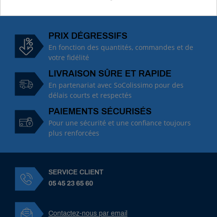
PRIX DÉGRESSIFS
En fonction des quantités, commandes et de
votre fidélité
LIVRAISON SÛRE ET RAPIDE
En partenariat avec SoColissimo pour des
délais courts et respectés
PAIEMENTS SÉCURISÉS
Pour une sécurité et une confiance toujours
plus renforcées
SERVICE CLIENT
05 45 23 65 60
Contactez-nous par email