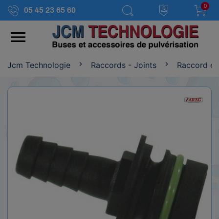
0
05 45 23 65 60

Jcm Technologie
Raccords - Joints
Raccord et