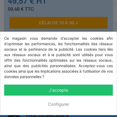
49,57 € HT
59,48 € TTC
DÉLAI DE 15 À 30 J
Ce magasin vous demande d'accepter les cookies afin
-
+
d'optimiser les performances, les fonctionnalités des réseaux
sociaux et la pertinence de la publicité. Les cookies tiers liés
aux réseaux sociaux et à la publicité sont utilisés pour vous

AJOUTER AU PANIER
offrir des fonctionnalités optimisées sur les réseaux sociaux,
ainsi que des publicités personnalisées. Acceptez-vous ces
cookies ainsi que les implications associées à l'utilisation de vos
données personnelles ?
DESCRIPTION
J'accepte
Configurer
PRIX DÉGRESSIFS