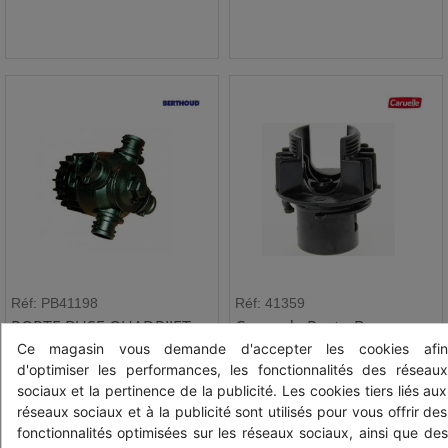
Réf: PB41198
Réf: 41359
PORTE BUSE QUADRIJET
Corps de Porte-Buse
QUADRIX - D25 - F10
Quadrix ø 20
Ce magasin vous demande d'accepter les cookies afin
(BERTHOUD)
d'optimiser les performances, les fonctionnalités des réseaux
sociaux et la pertinence de la publicité. Les cookies tiers liés aux
HT
HT
18,99 € HT
6,85 € HT
réseaux sociaux et à la publicité sont utilisés pour vous offrir des
TTC
fonctionnalités optimisées sur les réseaux sociaux, ainsi que des
TTC
22,79 € TTC
8,22 € TTC