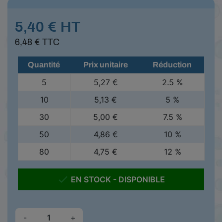
5,40 € HT
6,48 € TTC
Quantité
Prix unitaire
Réduction
5
5,27 €
2.5 %
10
5,13 €
5 %
30
5,00 €
7.5 %
50
4,86 €
10 %
80
4,75 €
12 %

EN STOCK - DISPONIBLE
-
+