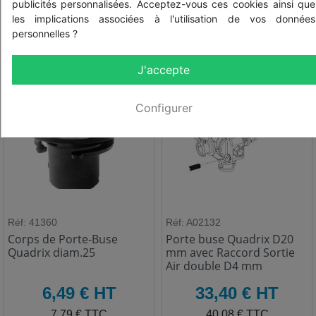
publicités personnalisées. Acceptez-vous ces cookies ainsi que
les implications associées à l'utilisation de vos données
personnelles ?
J'accepte
Configurer
Réf: 41360
Réf: A02132
Corps de Porte-Buse
Porte buse Quadrix D20
Quadrix diam.25
mm avec Raccord Sortie
Air double D4 mm
HT
HT
6,49 € HT
33,40 € HT
TTC
TTC
7,79 € TTC
40,08 € TTC