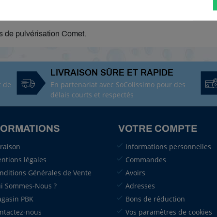
 de pulvérisation Comet.
LIVRAISON SÛRE ET RAPIDE
t de
En partenariat avec SoColissimo pour des
délais courts et respectés
FORMATIONS
VOTRE COMPTE
vraison
Informations personnelles
ntions légales
Commandes
nditions Générales de Vente
Avoirs
i Sommes-Nous ?
Adresses
gasin PBK
Bons de réduction
ntactez-nous
Vos paramètres de cookies