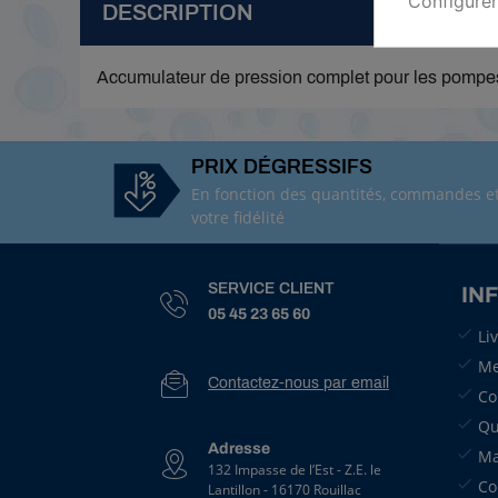
Configurer
DESCRIPTION
Accumulateur de pression complet pour les pompes
PRIX DÉGRESSIFS
En fonction des quantités, commandes e
votre fidélité
SERVICE CLIENT
IN
05 45 23 65 60
Li
Me
Contactez-nous par email
Co
Qu
Adresse
Ma
132 Impasse de l’Est - Z.E. le
Co
Lantillon - 16170 Rouillac