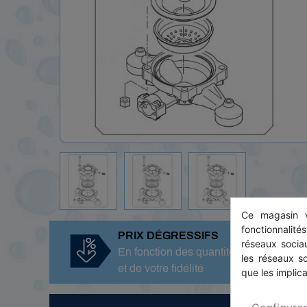
Ce magasin v
fonctionnalité
PRIX DÉGRESSIFS
réseaux sociau
En fonction des quantités, commandes
les réseaux s
et de votre fidélité
que les implica