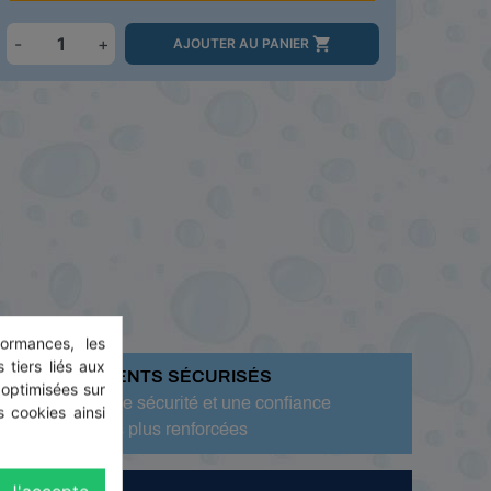
-
+

AJOUTER AU PANIER
ormances, les
 tiers liés aux
PAIEMENTS SÉCURISÉS
 optimisées sur
Pour une sécurité et une confiance
 cookies ainsi
toujours plus renforcées