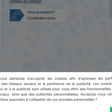
Détails du produit
Une question?
Contactez-nous
ous demande d'accepter les cookies afin d'optimiser les perf
s des réseaux sociaux et la pertinence de la publicité. Les cookies
LIVRAISON SÛRE ET RAPIDE
x et à la publicité sont utilisés pour vous offrir des fonctionnalités
En partenariat avec SoColissimo pour
ociaux, ainsi que des publicités personnalisées. Acceptez-vous ces
des délais courts et respectés
tions associées à l'utilisation de vos données personnelles ?