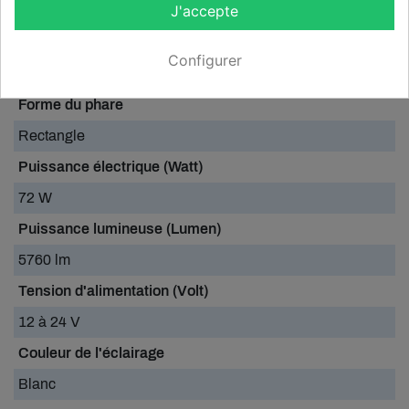
J'accepte
Large
Technologie
Configurer
LED
Forme du phare
Rectangle
Puissance électrique (Watt)
72 W
Puissance lumineuse (Lumen)
5760 lm
Tension d'alimentation (Volt)
12 à 24 V
Couleur de l'éclairage
Blanc