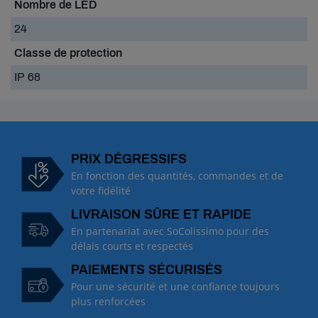
Nombre de LED
24
Classe de protection
IP 68
PRIX DÉGRESSIFS
En fonction des quantités, commandes et de
votre fidélité
LIVRAISON SÛRE ET RAPIDE
En partenariat avec SoColissimo pour des
délais courts et respectés
PAIEMENTS SÉCURISÉS
Pour une sécurité et une confiance toujours
plus renforcées