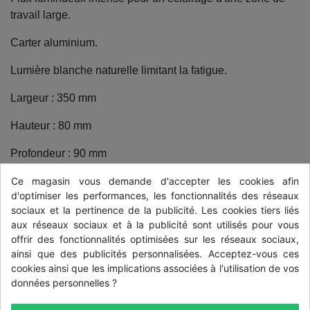
travail large.
Carter aluminium.
Lumière blanche naturelle limitant la fatigue.
Largeur : 350 mm
Hauteur : 80 mm
Profondeur : 90 mm
Ce magasin vous demande d'accepter les cookies afin
d'optimiser les performances, les fonctionnalités des réseaux
DÉTAILS DU PRODUIT
sociaux et la pertinence de la publicité. Les cookies tiers liés
aux réseaux sociaux et à la publicité sont utilisés pour vous
offrir des fonctionnalités optimisées sur les réseaux sociaux,
Marque
ainsi que des publicités personnalisées. Acceptez-vous ces
cookies ainsi que les implications associées à l'utilisation de vos
AgriLED Work Light
données personnelles ?
Type d'éclairage