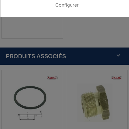
HT
4,64 € HT
Configurer
TTC
5,57 € TTC
PRODUITS ASSOCIÉS