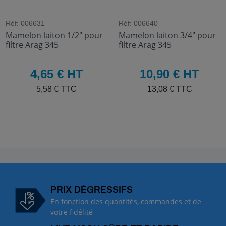
Réf: 006631
Réf: 006640
Mamelon laiton 1/2" pour
Mamelon laiton 3/4" pour
filtre Arag 345
filtre Arag 345
HT
HT
4,65 € HT
10,90 € HT
TTC
TTC
5,58 € TTC
13,08 € TTC
PRIX DÉGRESSIFS
En fonction des quantités, commandes et de
votre fidélité