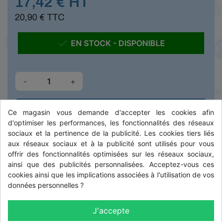
17,42 € HT
20,90 € TTC

EN STOCK - DISPONIBLE
-
+

AJOUTER AU PANIER
Ce magasin vous demande d'accepter les cookies afin
d'optimiser les performances, les fonctionnalités des réseaux
sociaux et la pertinence de la publicité. Les cookies tiers liés
aux réseaux sociaux et à la publicité sont utilisés pour vous
DESCRIPTION
offrir des fonctionnalités optimisées sur les réseaux sociaux,
ainsi que des publicités personnalisées. Acceptez-vous ces
cookies ainsi que les implications associées à l'utilisation de vos
D: 300mm
données personnelles ?
L: 245mm
J'accepte
C: 288mm