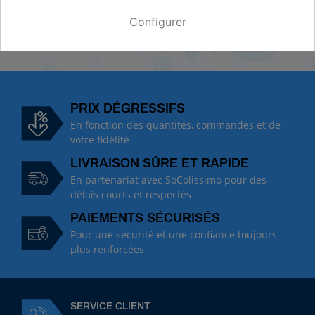
Maille 18 mesh
Configurer
PRIX DÉGRESSIFS
En fonction des quantités, commandes et de
votre fidélité
LIVRAISON SÛRE ET RAPIDE
En partenariat avec SoColissimo pour des
délais courts et respectés
PAIEMENTS SÉCURISÉS
Pour une sécurité et une confiance toujours
plus renforcées
SERVICE CLIENT