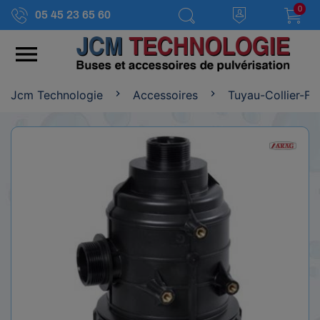
0
05 45 23 65 60

Jcm Technologie
Accessoires
Tuyau-Collier-Fil