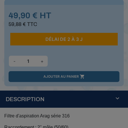
49,90 € HT
59,88 € TTC
DÉLAI DE 2 À 3 J
-
+

AJOUTER AU PANIER
DESCRIPTION
Filtre d'aspiration Arag série 316
Raccordement : 2" mâle (50/60)