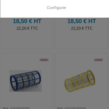
Tamis filtre 316 - 16 mesh
Tamis filtre 316 - 32 mesh
marron - 107 x 200 mm
rouge - 107 x 200 mm
Configurer
HT
HT
18,50 € HT
18,50 € HT
TTC
TTC
22,20 € TTC
22,20 € TTC
Réf: 3162003030
Réf: 31620035030