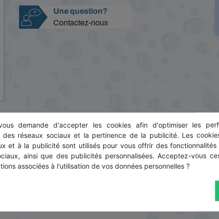
Une question?
Contactez-nous
ous demande d'accepter les cookies afin d'optimiser les perf
s des réseaux sociaux et la pertinence de la publicité. Les cookies
x et à la publicité sont utilisés pour vous offrir des fonctionnalités
ociaux, ainsi que des publicités personnalisées. Acceptez-vous ces
tions associées à l'utilisation de vos données personnelles ?
LIVRAISON SÛRE ET RAPIDE
En partenariat avec SoColissimo pour
des délais courts et respectés