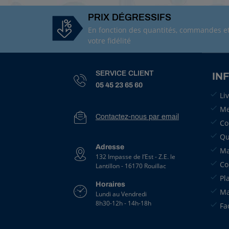
PRIX DÉGRESSIFS
En fonction des quantités, commandes e
votre fidélité
SERVICE CLIENT
IN
05 45 23 65 60
Li
Me
Contactez-nous par email
Co
Qu
Adresse
Ma
132 Impasse de l’Est - Z.E. le
Co
Lantillon - 16170 Rouillac
Pl
Horaires
Ma
Lundi au Vendredi
8h30-12h - 14h-18h
Fa