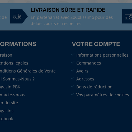
LIVRAISON SÛRE ET RAPIDE
t de
En partenariat avec SoColissimo pour des
délais courts et respectés
FORMATIONS
VOTRE COMPTE
vraison
Informations personnelles
ntions légales
Commandes
nditions Générales de Vente
Avoirs
i Sommes-Nous ?
Adresses
gasin PBK
Bons de réduction
ntactez-nous
Vos paramètres de cookies
an du site
gasins
cebook