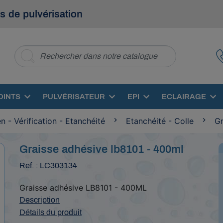
s de pulvérisation
OINTS
PULVÉRISATEUR
EPI
ECLAIRAGE
en - Vérification - Etanchéité
Etanchéité - Colle
Gr
Graisse adhésive lb8101 - 400ml
Ref. : LC303134
Graisse adhésive LB8101 - 400ML
Description
Détails du produit