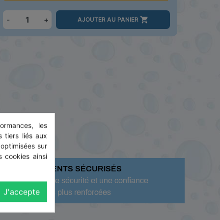
-
+

AJOUTER AU PANIER
ormances, les
 tiers liés aux
 optimisées sur
 cookies ainsi
PAIEMENTS SÉCURISÉS
Pour une sécurité et une confiance
J'accepte
toujours plus renforcées