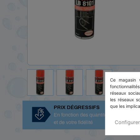
Ce magasin v
fonctionnalité
réseaux sociau
les réseaux s
que les implica
PRIX DÉGRESSIFS
En fonction des quantités, commandes
Configurer
et de votre fidélité