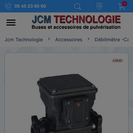
0
05 45 23 65 60

Jcm Technologie
Accessoires
Débitmètre -Cap