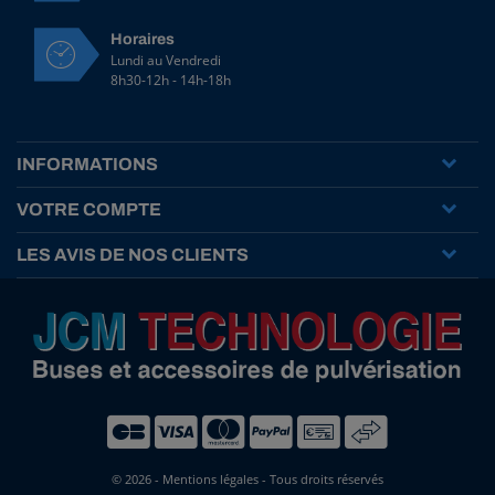
a
g
Horaires
O
Lundi au Vendredi
r
8h30-12h - 14h-18h
i
o
n
5
INFORMATIONS
-
1
VOTRE COMPTE
0
0
LES AVIS DE NOS CLIENTS
l
/
m
i
n
-
E
l
e
c
t
© 2026 -
Mentions légales
- Tous droits réservés