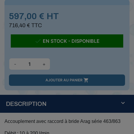
597,00 € HT
716,40 € TTC

EN STOCK - DISPONIBLE
-
+

AJOUTER AU PANIER
DESCRIPTION
Accouplement avec raccord à bride Arag série 463/863
Débit : 10 à 200 l/min