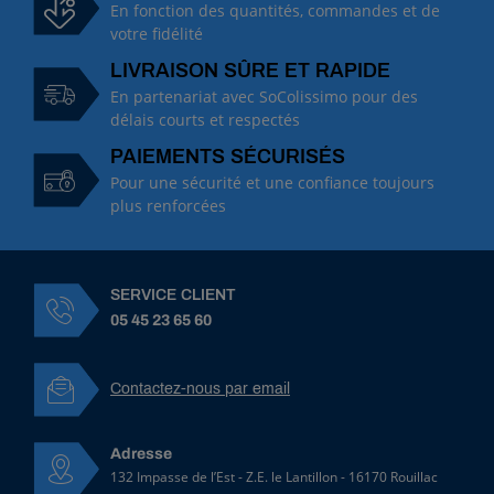
4
En fonction des quantités, commandes et de
6
votre fidélité
2
LIVRAISON SÛRE ET RAPIDE
1
1
En partenariat avec SoColissimo pour des
A
délais courts et respectés
3
PAIEMENTS SÉCURISÉS
0
Pour une sécurité et une confiance toujours
0
plus renforcées
0
0
D
é
SERVICE CLIENT
b
i
05 45 23 65 60
t
m
è
Contactez-nous par email
t
r
e
Adresse
A
132 Impasse de l’Est - Z.E. le Lantillon - 16170 Rouillac
r