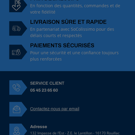
T
En fonction des quantités, commandes et de
T
votre fidélité
I
LIVRAISON SÛRE ET RAPIDE
1
1
En partenariat avec SoColissimo pour des
0
délais courts et respectés
0
PAIEMENTS SÉCURISÉS
2
Pour une sécurité et une confiance toujours
V
plus renforcées
P
B
u
s
SERVICE CLIENT
e
T
05 45 23 65 60
e
e
j
Contactez-nous par email
e
t
T
Adresse
T
132 Impasse de l’Est - Z.E. le Lantillon - 16170 Rouillac