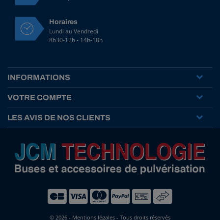
I
1
1
Horaires
0
Lundi au Vendredi
0
8h30-12h - 14h-18h
2
V
P
j
INFORMATIONS
a
u
VOTRE COMPTE
n
e
LES AVIS DE NOS CLIENTS
HT
9,80 € HT
TTC
11,76 € TTC
R
é
f
:
T
© 2026 -
Mentions légales
- Tous droits réservés