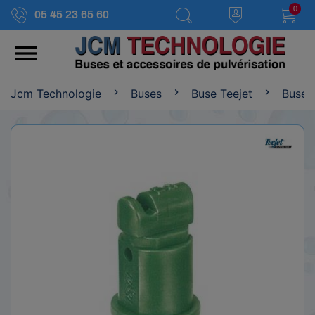
0
05 45 23 65 60

Jcm Technologie
Buses
Buse Teejet
Buse T