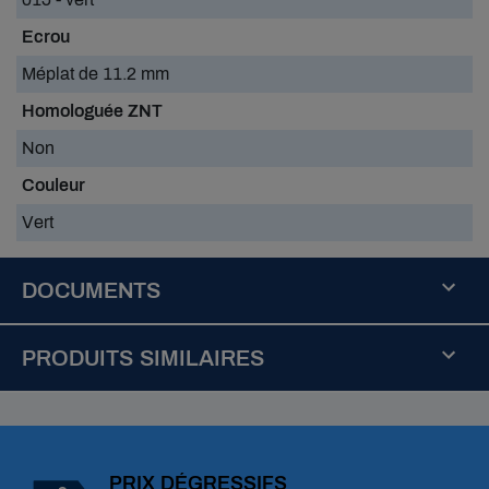
Ecrou
Méplat de 11.2 mm
Homologuée ZNT
Non
Couleur
Vert
DOCUMENTS
buse-
teejet-
PRODUITS SIMILAIRES
tti-
fiche-
R
produit.pd
é
f
Télécharger
:
(173.07k)
PRIX DÉGRESSIFS