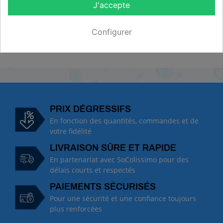
J'accepte
Configurer
DESCRIPTION
PRIX DÉGRESSIFS
En fonction des quantités, commandes et de
votre fidélité
LIVRAISON SÛRE ET RAPIDE
En partenariat avec SoColissimo pour des
délais courts et respectés
PAIEMENTS SÉCURISÉS
Pour une sécurité et une confiance toujours
plus renforcées