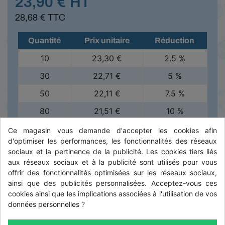
23,90 € HT
28,68 € TTC
Quantité
Prix unitaire
Réduction
10
23,30 €
2.5 %
30
22,71 €
5 %
50
22,11 €
7.5 %
80
21,51 €
10 %
100
21,03 €
12 %
Ce magasin vous demande d'accepter les cookies afin
d'optimiser les performances, les fonctionnalités des réseaux
sociaux et la pertinence de la publicité. Les cookies tiers liés

EN STOCK - DISPONIBLE
aux réseaux sociaux et à la publicité sont utilisés pour vous
offrir des fonctionnalités optimisées sur les réseaux sociaux,
ainsi que des publicités personnalisées. Acceptez-vous ces
cookies ainsi que les implications associées à l'utilisation de vos
-
+
données personnelles ?

AJOUTER AU PANIER