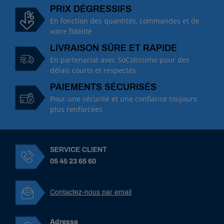
:
PRIX DÉGRESSIFS
1
En fonction des quantités, commandes et de
0
votre fidélité
0
LIVRAISON SÛRE ET RAPIDE
8
9
En partenariat avec SoColissimo pour des
B
délais courts et respectés
u
PAIEMENTS SÉCURISÉS
s
e
Pour une sécurité et une confiance toujours
A
plus renforcées
l
b
u
z
SERVICE CLIENT
E
05 45 23 65 60
X
A
3
Contactez-nous par email
f
i
l
e
Adresse