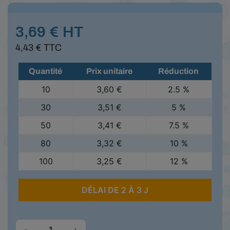
3,69 € HT
4,43 € TTC
Quantité
Prix unitaire
Réduction
10
3,60 €
2.5 %
30
3,51 €
5 %
50
3,41 €
7.5 %
80
3,32 €
10 %
100
3,25 €
12 %
DÉLAI DE 2 À 3 J
-
+