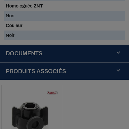
Homologuée ZNT
Non
Couleur
Noir
DOCUMENTS
buse-
albuz-
PRODUITS ASSOCIÉS
exa-
doc.pdf
Télécharger
(235.62k)