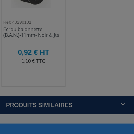
Réf: 40290101
Ecrou baionnette
(B.A.N.)-11mm- Noir & Jts
HT
0,92 € HT
TTC
1,10 € TTC
PRODUITS SIMILAIRES
R
é
f