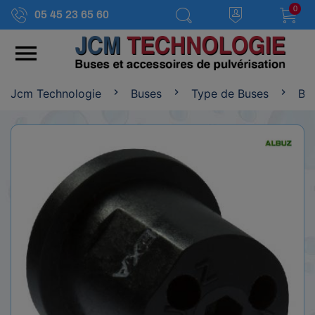
0
05 45 23 65 60

Jcm Technologie
Buses
Type de Buses
Bus