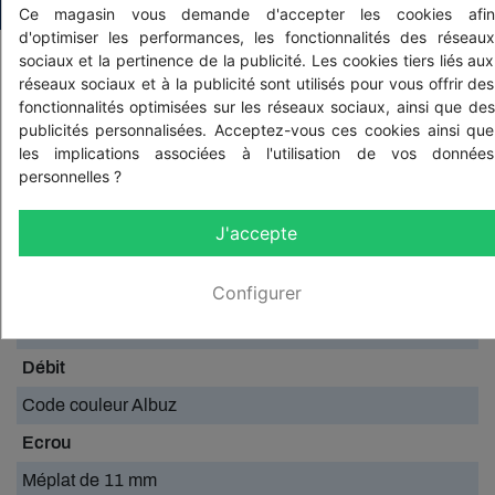
Ce magasin vous demande d'accepter les cookies afin
d'optimiser les performances, les fonctionnalités des réseaux
sociaux et la pertinence de la publicité. Les cookies tiers liés aux
Marque
réseaux sociaux et à la publicité sont utilisés pour vous offrir des
Albuz
fonctionnalités optimisées sur les réseaux sociaux, ainsi que des
publicités personnalisées. Acceptez-vous ces cookies ainsi que
Type de buse
les implications associées à l'utilisation de vos données
personnelles ?
Buse à engrais liquide
Matériau
J'accepte
Céramique
Configurer
Pression d'utilisation
1 à 3.5 bars
Débit
Code couleur Albuz
Ecrou
Méplat de 11 mm