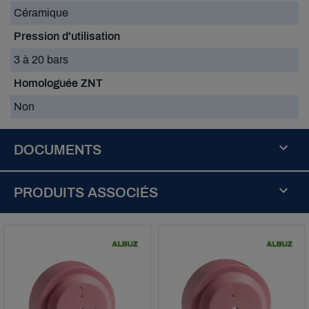
Céramique
Pression d'utilisation
3 à 20 bars
Homologuée ZNT
Non
DOCUMENTS
buse-
disc-
PRODUITS ASSOCIÉS
core_2019.pdf
Télécharger
(1.13M)