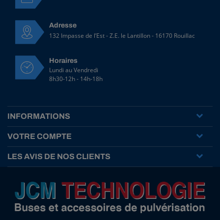
n
t
e
Adresse
A
132 Impasse de l’Est - Z.E. le Lantillon - 16170 Rouillac
l
b
Horaires
u
Lundi au Vendredi
z
8h30-12h - 14h-18h
A
C
2
5
INFORMATIONS
-
b
u
VOTRE COMPTE
s
e
LES AVIS DE NOS CLIENTS
à
t
u
r
b
u