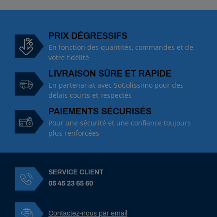
R
é
f
:
PRIX DÉGRESSIFS
A
En fonction des quantités, commandes et de
C
votre fidélité
2
LIVRAISON SÛRE ET RAPIDE
5
P
En partenariat avec SoColissimo pour des
a
délais courts et respectés
s
PAIEMENTS SÉCURISÉS
t
i
Pour une sécurité et une confiance toujours
l
plus renforcées
l
e
d
i
SERVICE CLIENT
v
05 45 23 65 60
e
r
g
e
Contactez-nous par email