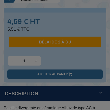
4,59 € HT
5,51 € TTC
DÉLAI DE 2 À 3 J
-
+

AJOUTER AU PANIER
DESCRIPTION
Pastille divergente en céramique Albuz de type AC à