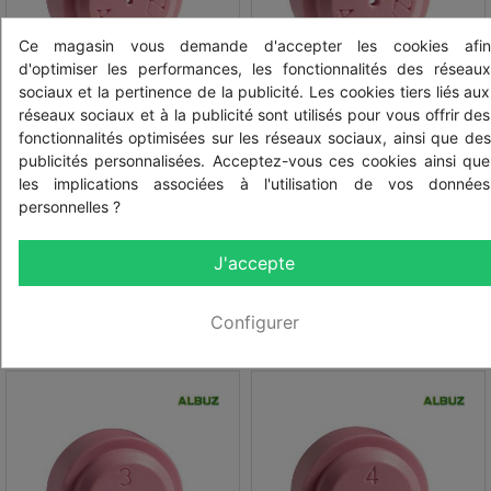
Ce magasin vous demande d'accepter les cookies afin
d'optimiser les performances, les fonctionnalités des réseaux
sociaux et la pertinence de la publicité. Les cookies tiers liés aux
réseaux sociaux et à la publicité sont utilisés pour vous offrir des
Réf: AD1
Réf: AD2
fonctionnalités optimisées sur les réseaux sociaux, ainsi que des
Pastille Albuz AD1 - buse à
Pastille Albuz AD2 - buse à
publicités personnalisées. Acceptez-vous ces cookies ainsi que
turbulence Disc & Core
turbulence Disc & Core
les implications associées à l'utilisation de vos données
personnelles ?
HT
HT
3,16 € HT
3,16 € HT
TTC
TTC
3,79 € TTC
3,79 € TTC
J'accepte
Configurer