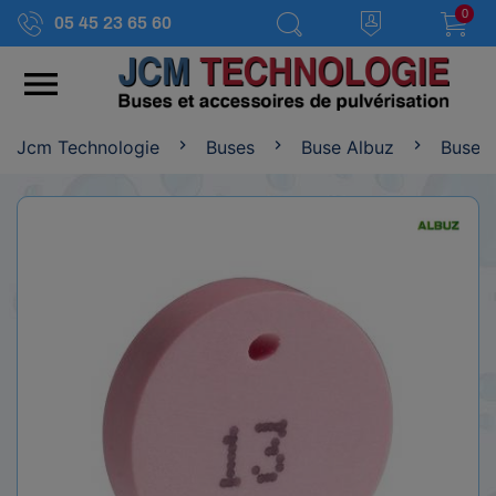
0
05 45 23 65 60

Jcm Technologie
Buses
Buse Albuz
Buse A