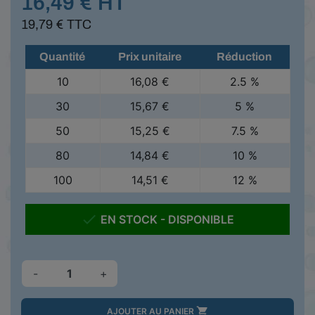
16,49 € HT
19,79 € TTC
Quantité
Prix unitaire
Réduction
10
16,08 €
2.5 %
30
15,67 €
5 %
50
15,25 €
7.5 %
80
14,84 €
10 %
100
14,51 €
12 %

EN STOCK - DISPONIBLE
-
+

AJOUTER AU PANIER