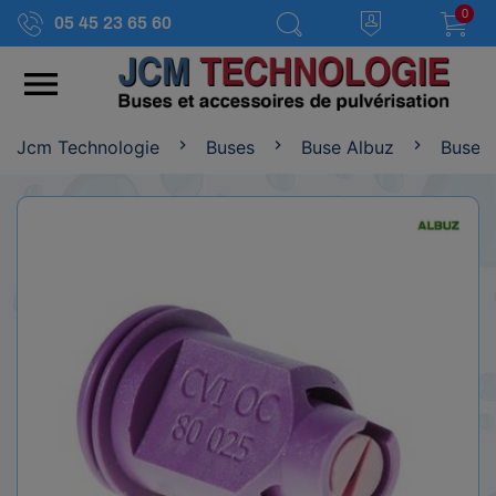
0
05 45 23 65 60

Jcm Technologie
Buses
Buse Albuz
Buse 