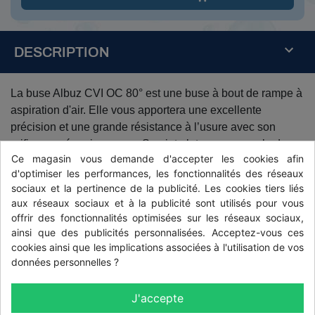
DESCRIPTION
La buse Albuz CVI OC 80° est une buse à bout de rampe à
aspiration d'air. Elle vous apportera une excellente
précision et une grande résistance à l’usure avec son
orifice en céramique rose. Son jet plat avec un angle de
Ce magasin vous demande d'accepter les cookies afin
80° permet une répartition uniforme. Homologuée ZNT.
d'optimiser les performances, les fonctionnalités des réseaux
sociaux et la pertinence de la publicité. Les cookies tiers liés
Sa large plage de pression, 1.5 à 4 bars, la rend souple
aux réseaux sociaux et à la publicité sont utilisés pour vous
d'utilisation, notamment avec des appareils équipé de
offrir des fonctionnalités optimisées sur les réseaux sociaux,
régulation à débit proportionnel à l'avancement.
ainsi que des publicités personnalisées. Acceptez-vous ces
cookies ainsi que les implications associées à l'utilisation de vos
L'aspiration d'air par effet Venturi permet la fabrication de
données personnelles ?
grosses gouttelettes ayant un effet anti dérive.
Applications pour la buse Albuz CVI OC 80° lilas
J'accepte