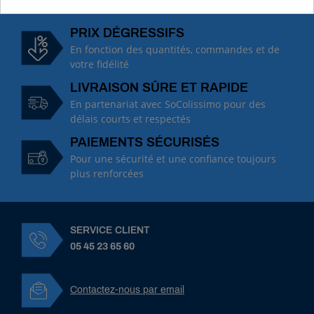
PRIX DÉGRESSIFS
En fonction des quantités, commandes et de
votre fidélité
LIVRAISON SÛRE ET RAPIDE
En partenariat avec SoColissimo pour des
délais courts et respectés
PAIEMENTS SÉCURISÉS
Pour une sécurité et une confiance toujours
plus renforcées
SERVICE CLIENT
05 45 23 65 60
Contactez-nous par email