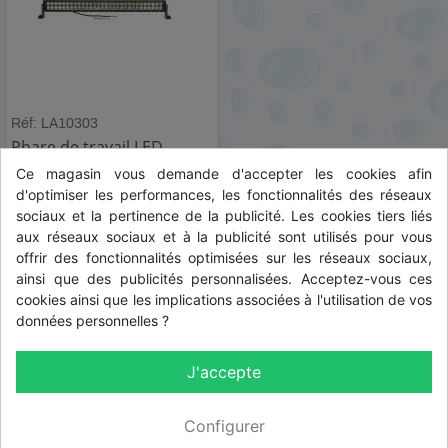
Réf: LA10303
Phare de travail LED -
180W - 15300lm
Ce magasin vous demande d'accepter les cookies afin
d'optimiser les performances, les fonctionnalités des réseaux
sociaux et la pertinence de la publicité. Les cookies tiers liés
HT
125,48 € HT
aux réseaux sociaux et à la publicité sont utilisés pour vous
TTC
150,58 € TTC
offrir des fonctionnalités optimisées sur les réseaux sociaux,
ainsi que des publicités personnalisées. Acceptez-vous ces
cookies ainsi que les implications associées à l'utilisation de vos
données personnelles ?
Affichage 1-3 de 3 article(s)
J'accepte

Haut de page
Configurer