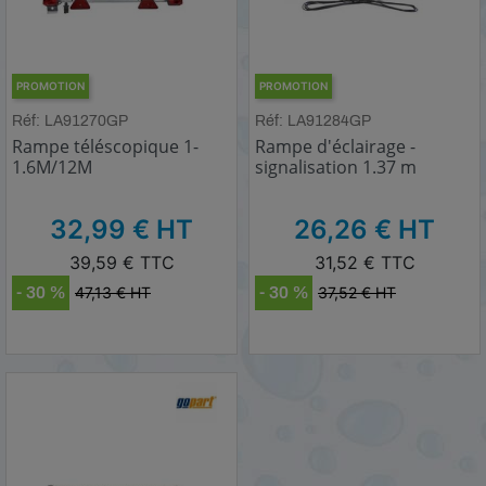
PROMOTION
PROMOTION
Réf: LA91270GP
Réf: LA91284GP
Rampe téléscopique 1-
Rampe d'éclairage -
1.6M/12M
signalisation 1.37 m
HT
HT
32,99 € HT
26,26 € HT
TTC
TTC
39,59 € TTC
31,52 € TTC
Réduction
Prix régulier
Réduction
Prix régulier
- 30 %
47,13 € HT
- 30 %
37,52 € HT