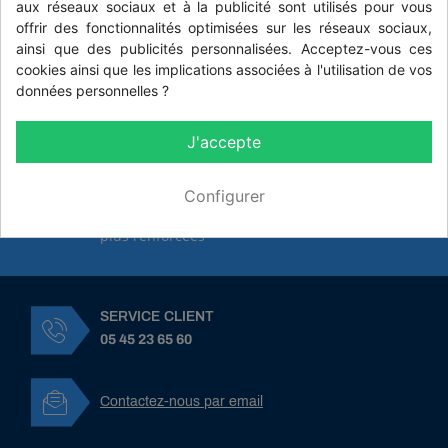
aux réseaux sociaux et à la publicité sont utilisés pour vous
offrir des fonctionnalités optimisées sur les réseaux sociaux,
PRIX DÉGRESSIFS
ainsi que des publicités personnalisées. Acceptez-vous ces
En fonction des quantités, commandes et de
cookies ainsi que les implications associées à l'utilisation de vos
votre fidélité
données personnelles ?
LIVRAISON SÛRE ET RAPIDE
En partenariat avec SoColissimo pour des
J'accepte
délais courts et respectés
PAIEMENTS SÉCURISÉS
Configurer
Pour une sécurité et une confiance toujours
plus renforcées
SERVICE CLIENT
05 45 23 65 60
Contactez-nous par email