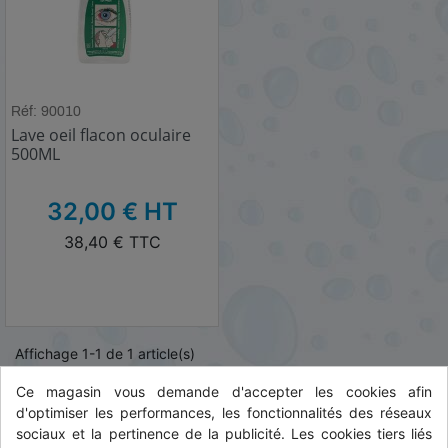
Réf: 90010
Lave oeil flacon oculaire
500ML
HT
32,00 € HT
TTC
38,40 € TTC
Affichage 1-1 de 1 article(s)
Ce magasin vous demande d'accepter les cookies afin

Haut de page
d'optimiser les performances, les fonctionnalités des réseaux
sociaux et la pertinence de la publicité. Les cookies tiers liés