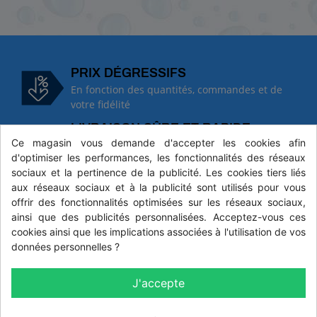
PRIX DÉGRESSIFS
En fonction des quantités, commandes et de
votre fidélité
LIVRAISON SÛRE ET RAPIDE
Ce magasin vous demande d'accepter les cookies afin
En partenariat avec SoColissimo pour des
d'optimiser les performances, les fonctionnalités des réseaux
délais courts et respectés
sociaux et la pertinence de la publicité. Les cookies tiers liés
PAIEMENTS SÉCURISÉS
aux réseaux sociaux et à la publicité sont utilisés pour vous
Pour une sécurité et une confiance toujours
offrir des fonctionnalités optimisées sur les réseaux sociaux,
plus renforcées
ainsi que des publicités personnalisées. Acceptez-vous ces
cookies ainsi que les implications associées à l'utilisation de vos
données personnelles ?
SERVICE CLIENT
J'accepte
05 45 23 65 60