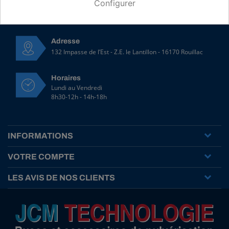
Configurer
Contactez-nous par email
Adresse
132 Impasse de l’Est - Z.E. le Lantillon - 16170 Rouillac
Horaires
Lundi au Vendredi
8h30-12h - 14h-18h
INFORMATIONS
VOTRE COMPTE
LES AVIS DE NOS CLIENTS