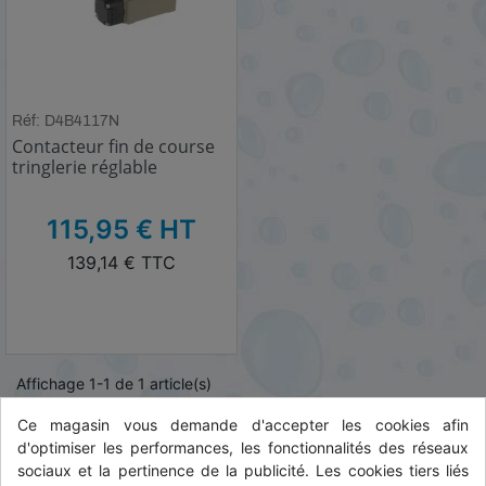
Réf: D4B4117N
Contacteur fin de course
tringlerie réglable
HT
115,95 € HT
TTC
139,14 € TTC
Affichage 1-1 de 1 article(s)
Ce magasin vous demande d'accepter les cookies afin

Haut de page
d'optimiser les performances, les fonctionnalités des réseaux
sociaux et la pertinence de la publicité. Les cookies tiers liés