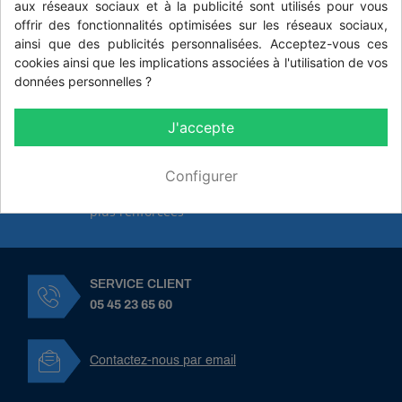
aux réseaux sociaux et à la publicité sont utilisés pour vous
offrir des fonctionnalités optimisées sur les réseaux sociaux,
PRIX DÉGRESSIFS
ainsi que des publicités personnalisées. Acceptez-vous ces
En fonction des quantités, commandes et de
cookies ainsi que les implications associées à l'utilisation de vos
votre fidélité
données personnelles ?
LIVRAISON SÛRE ET RAPIDE
En partenariat avec SoColissimo pour des
J'accepte
délais courts et respectés
PAIEMENTS SÉCURISÉS
Configurer
Pour une sécurité et une confiance toujours
plus renforcées
SERVICE CLIENT
05 45 23 65 60
Contactez-nous par email