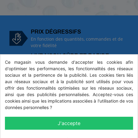
PRIX DÉGRESSIFS
En fonction des quantités, commandes et de
votre fidélité
LIVRAISON SÛRE ET RAPIDE
Ce magasin vous demande d'accepter les cookies afin
En partenariat avec SoColissimo pour des
d'optimiser les performances, les fonctionnalités des réseaux
délais courts et respectés
sociaux et la pertinence de la publicité. Les cookies tiers liés
PAIEMENTS SÉCURISÉS
aux réseaux sociaux et à la publicité sont utilisés pour vous
Pour une sécurité et une confiance toujours
offrir des fonctionnalités optimisées sur les réseaux sociaux,
plus renforcées
ainsi que des publicités personnalisées. Acceptez-vous ces
cookies ainsi que les implications associées à l'utilisation de vos
données personnelles ?
SERVICE CLIENT
J'accepte
05 45 23 65 60