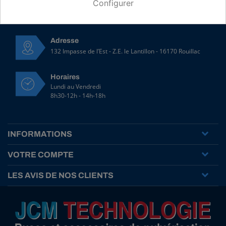
Configurer
Contactez-nous par email
Adresse
132 Impasse de l’Est - Z.E. le Lantillon - 16170 Rouillac
Horaires
Lundi au Vendredi
8h30-12h - 14h-18h
INFORMATIONS
VOTRE COMPTE
LES AVIS DE NOS CLIENTS