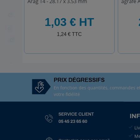
Arag T4 - 28.17 x 3.53 mm
agrafe 
HT
HT
1,03 € HT
TTC
TTC
1,24 € TTC
PRIX DÉGRESSIFS
En fonction des quantités, commandes e
votre fidélité
SERVICE CLIENT
IN
05 45 23 65 60
Li
Me