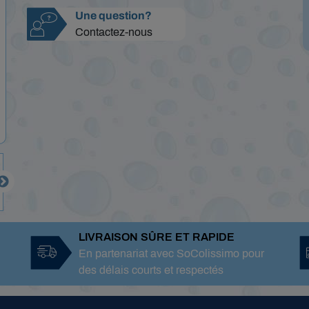
Une question?
Contactez-nous

LIVRAISON SÛRE ET RAPIDE
En partenariat avec SoColissimo pour
des délais courts et respectés