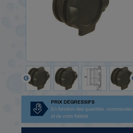

PRIX DÉGRESSIFS
En fonction des quantités, commandes
et de votre fidélité