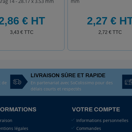
Arag T4 - 28.17 x 3.53 mm
mm
HT
2,86 € HT
2,27 € H
TTC
3,43 € TTC
2,72 € TTC
LIVRAISON SÛRE ET RAPIDE
t de
En partenariat avec SoColissimo pour des
délais courts et respectés
FORMATIONS
VOTRE COMPTE
vraison
Informations personnelles
ntions légales
Commandes