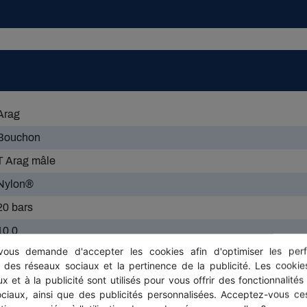
Arag
Bouchon
T Arag mâle
Nylon®
20 bars
10.0
ous demande d'accepter les cookies afin d'optimiser les perf
T4
s des réseaux sociaux et la pertinence de la publicité. Les cookies
35.6
x et à la publicité sont utilisés pour vous offrir des fonctionnalités
ociaux, ainsi que des publicités personnalisées. Acceptez-vous ces
nécessite 1 joint (vendu séparement)