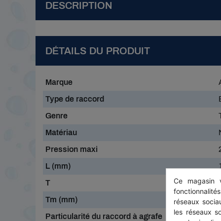
DESCRIPTION
DÉTAILS DU PRODUIT
Marque
Type de raccord
Genre
Matériau
Pression maxi
L (mm)
Ce magasin v
T
fonctionnalité
Tm (mm)
réseaux sociau
les réseaux s
Particularité du raccord à agrafe