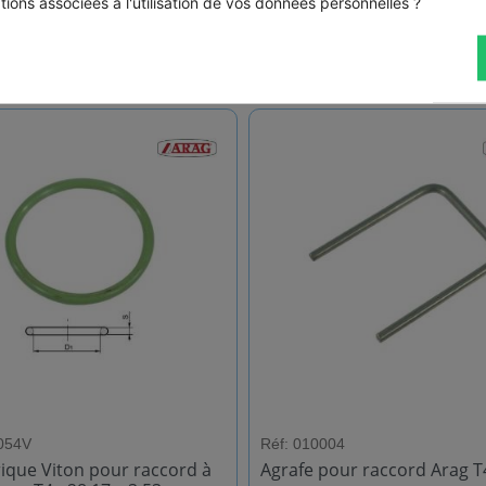
tions associées à l'utilisation de vos données personnelles ?
054V
Réf: 010004
rique Viton pour raccord à
Agrafe pour raccord Arag T4