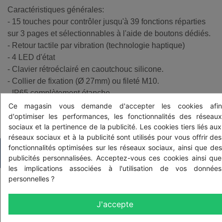
Caractéristiques générales:
- 15 touches pour contrôler jusqu'à 39 fonctions réparties
sur 3 pages et sélectionnables à l'aide de boutons dédiés.
- Retour tactile par vibration (technologie haptique)
- 4 LED d'état
- Clavier rétroéclairé en caoutchouc silicone.
- Collier de fixation (Ø 27mm) ou fileté M10.
- IP65 complètement étanche.
- Alimentation 9-16 Vdc.
Ce magasin vous demande d'accepter les cookies afin
d'optimiser les performances, les fonctionnalités des réseaux
- Câble de raccordement 80 cm et connecteur ISO CPC
sociaux et la pertinence de la publicité. Les cookies tiers liés aux
réseaux sociaux et à la publicité sont utilisés pour vous offrir des
fonctionnalités optimisées sur les réseaux sociaux, ainsi que des
PRODUITS ASSOCIÉS
publicités personnalisées. Acceptez-vous ces cookies ainsi que
les implications associées à l'utilisation de vos données
personnelles ?
J'accepte