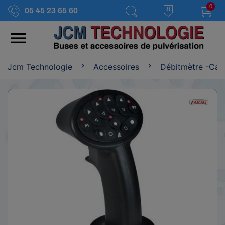
0
05 45 23 65 60

Jcm Technologie
Accessoires
Débitmètre -Cap