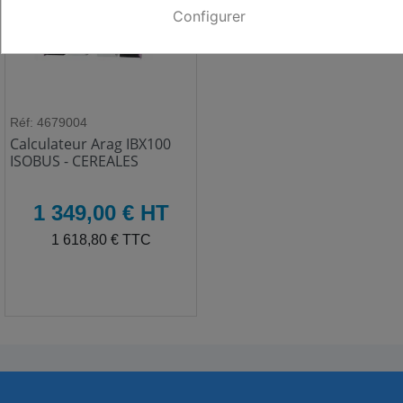
Configurer
Réf: 4679004
Calculateur Arag IBX100
ISOBUS - CEREALES
HT
1 349,00 € HT
TTC
1 618,80 € TTC