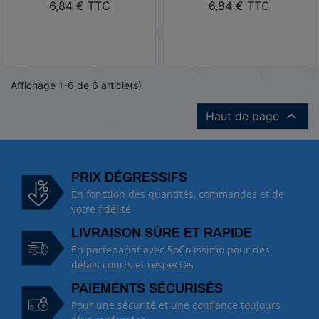
TTC
TTC
6,84 € TTC
6,84 € TTC
Affichage 1-6 de 6 article(s)

Haut de page
PRIX DÉGRESSIFS
En fonction des quantités, commandes et de
votre fidélité
LIVRAISON SÛRE ET RAPIDE
En partenariat avec SoColissimo pour des
délais courts et respectés
PAIEMENTS SÉCURISÉS
Pour une sécurité et une confiance toujours