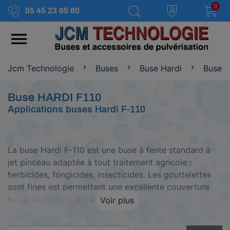
0
05 45 23 65 60

Jcm Technologie
Buses
Buse Hardi
Buse H
Buse HARDI F110
Applications buses Hardi F-110
La buse
Hardi F-110
est une buse à fente standard à
jet pinceau adaptée à tout traitement agricole :
herbicides, fongicides, insecticides. Les gouttelettes
sont fines est permettent une excellente couverture
sur la végétation à traiter.
Voir plus
Caractéristiques :