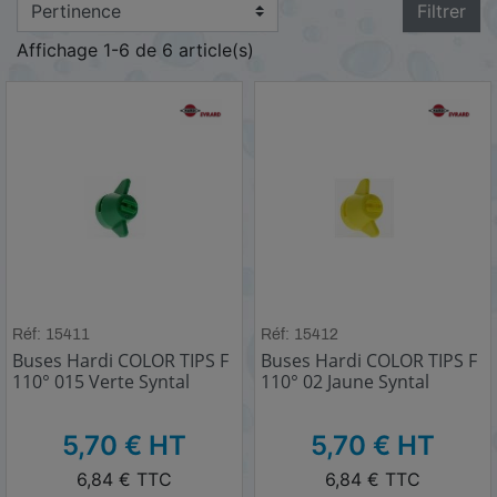
Filtrer
Angle du jet : 110°
Affichage 1-6 de 6 article(s)
Pression d'utilisation : 1.5 à 5 bars
Matériau : Syntal (polyacétal)
Code couleur ISO
Choisissez la buse
Hardi F-110
pour sa très
bonne couverture sur la végétation :
Réf: 15411
Réf: 15412
Buses Hardi COLOR TIPS F
Buses Hardi COLOR TIPS F
110° 015 Verte Syntal
110° 02 Jaune Syntal
HT
HT
5,70 € HT
5,70 € HT
TTC
TTC
6,84 € TTC
6,84 € TTC