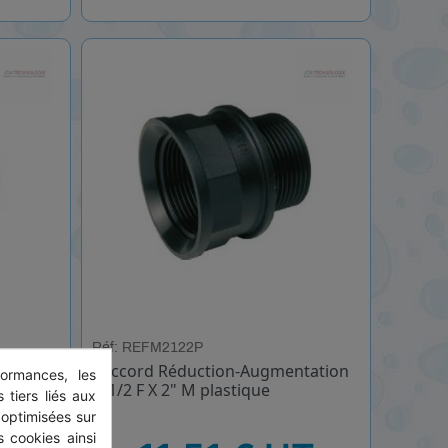
Réf: REFM2122P
tation
Raccord Réduction-Augmentation
ormances, les
2"1/2 F X 2" M plastique
 tiers liés aux
 optimisées sur
 cookies ainsi
HT