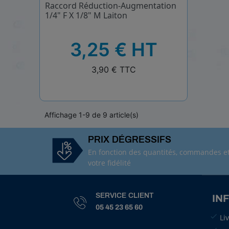
Raccord Réduction-Augmentation
1/4" F X 1/8" M Laiton
HT
3,25 € HT
TTC
3,90 € TTC
Affichage 1-9 de 9 article(s)
PRIX DÉGRESSIFS
En fonction des quantités, commandes e
votre fidélité
SERVICE CLIENT
IN
05 45 23 65 60
Li