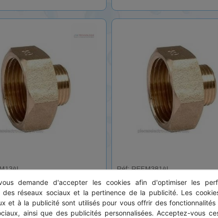
FM134L
Réf: REFM3814L
 Réduction-Augmentation
Raccord Réduction-Augmen
ous demande d'accepter les cookies afin d'optimiser les perf
/4" M Laiton
3/8" F X 1/4" M Laiton
s des réseaux sociaux et la pertinence de la publicité. Les cookies
x et à la publicité sont utilisés pour vous offrir des fonctionnalités
ociaux, ainsi que des publicités personnalisées. Acceptez-vous ces
HT