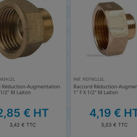
FM3412L
Réf: REFM112L
 Réduction-Augmentation
Raccord Réduction-Augmen
 1/2" M Laiton
1" F X 1/2" M Laiton
HT
2,85 € HT
4,19 € H
TTC
3,42 € TTC
5,03 € TTC