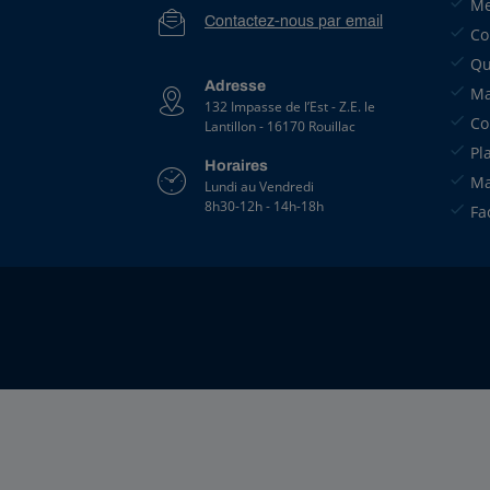
Me
Contactez-nous par email
Co
Qu
Adresse
Ma
132 Impasse de l’Est - Z.E. le
Co
Lantillon - 16170 Rouillac
Pl
Horaires
Ma
Lundi au Vendredi
8h30-12h - 14h-18h
Fa