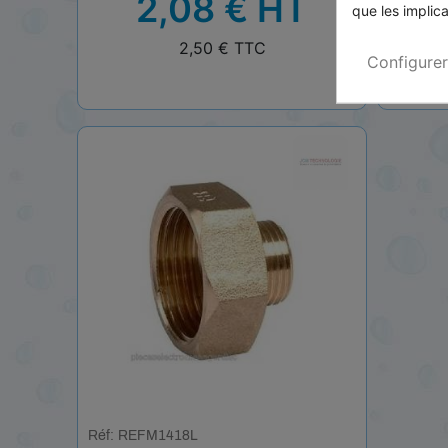
2,08 € HT
que les implica
TTC
TTC
2,50 € TTC
Configurer
Réf: REFM1418L