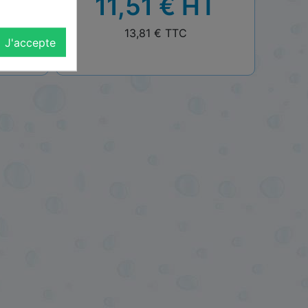
T
11,51 € HT
TTC
13,81 € TTC
J'accepte