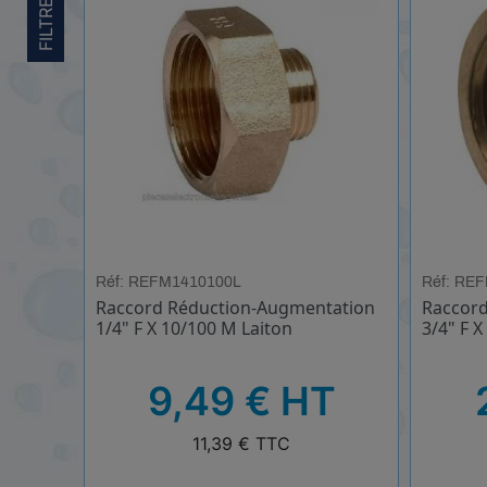
FILTRER
Réf: REFM1410100L
Réf: RE
Raccord Réduction-Augmentation
Raccord
1/4" F X 10/100 M Laiton
3/4" F X
HT
HT
9,49 € HT
TTC
TTC
11,39 € TTC