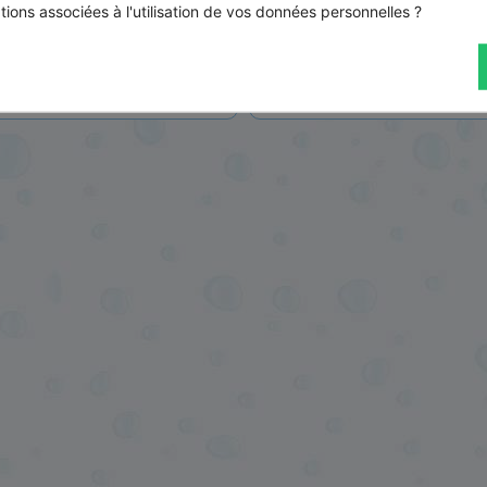
4,30 € HT
2,38 € H
tions associées à l'utilisation de vos données personnelles ?
TTC
5,16 € TTC
2,86 € TTC