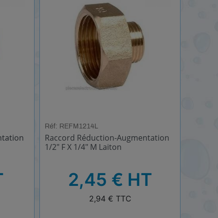
Réf: REFM1214L
tation
Raccord Réduction-Augmentation
1/2" F X 1/4" M Laiton
HT
T
2,45 € HT
TTC
2,94 € TTC