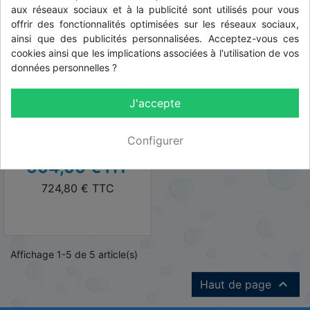
aux réseaux sociaux et à la publicité sont utilisés pour vous
offrir des fonctionnalités optimisées sur les réseaux sociaux,
ainsi que des publicités personnalisées. Acceptez-vous ces
cookies ainsi que les implications associées à l'utilisation de vos
données personnelles ?
Réf: 111069
Pompe de relevage
J'accepte
Renson eau chargée inox
220 v 50mm - 420 l/min à 2
Configurer
m
HT
604,00 € HT
TTC
724,80 € TTC
Affichage 1-5 de 5 article(s)

Haut de page