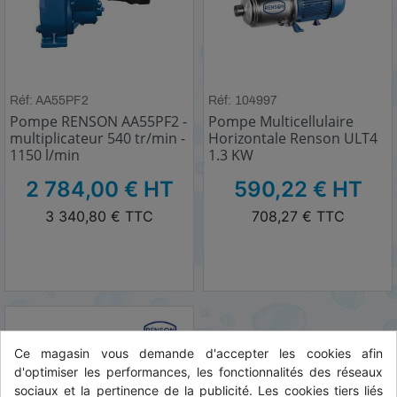
Réf: AA55PF2
Réf: 104997
Pompe RENSON AA55PF2 -
Pompe Multicellulaire
multiplicateur 540 tr/min -
Horizontale Renson ULT4
1150 l/min
1.3 KW
HT
HT
2 784,00 € HT
590,22 € HT
TTC
TTC
3 340,80 € TTC
708,27 € TTC
Ce magasin vous demande d'accepter les cookies afin
d'optimiser les performances, les fonctionnalités des réseaux
sociaux et la pertinence de la publicité. Les cookies tiers liés