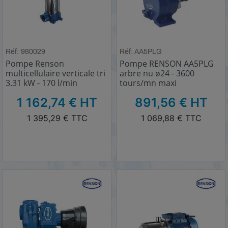
Réf: 980029
Réf: AA5PLG
Pompe Renson
Pompe RENSON AA5PLG
multicellulaire verticale tri
arbre nu ø24 - 3600
3.31 kW - 170 l/min
tours/mn maxi
HT
HT
1 162,74 € HT
891,56 € HT
TTC
TTC
1 395,29 € TTC
1 069,88 € TTC