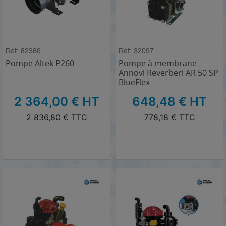
Réf: 82386
Réf: 32097
Pompe Altek P260
Pompe à membrane
Annovi Reverberi AR 50 SP
BlueFlex
HT
HT
2 364,00 € HT
648,48 € HT
TTC
TTC
2 836,80 € TTC
778,18 € TTC