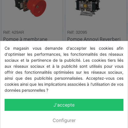
Réf: 429AR
Réf: 32095
Pompe à membrane
Pompe Annovi Reverberi
Annovi Reverberi AR 50 AP
AR 30 SP
Ce magasin vous demande d'accepter les cookies afin
d'optimiser les performances, les fonctionnalités des réseaux
HT
HT
833,48 € HT
419,90 € HT
sociaux et la pertinence de la publicité. Les cookies tiers liés
aux réseaux sociaux et à la publicité sont utilisés pour vous
TTC
TTC
1 000,18 € TTC
503,88 € TTC
offrir des fonctionnalités optimisées sur les réseaux sociaux,
ainsi que des publicités personnalisées. Acceptez-vous ces
cookies ainsi que les implications associées à l'utilisation de vos
données personnelles ?
Affichage 1-4 de 4 article(s)
J'accepte

Haut de page
Configurer