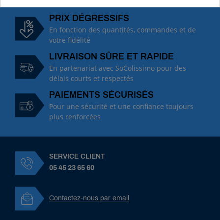
PRIX DÉGRESSIFS
En fonction des quantités, commandes et de
votre fidélité
LIVRAISON SÛRE ET RAPIDE
En partenariat avec SoColissimo pour des
délais courts et respectés
PAIEMENTS SÉCURISÉS
Pour une sécurité et une confiance toujours
plus renforcées
SERVICE CLIENT
05 45 23 65 60
Contactez-nous par email