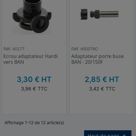
Réf: 40177
Réf: 400276C
Ecrou adaptateur Hardi
Adaptateur porte buse
vers BAN
BAN - 20/150F
HT
HT
3,30 € HT
2,85 € HT
TTC
TTC
3,96 € TTC
3,42 € TTC
Affichage 1-12 de 12 article(s)

Haut de page