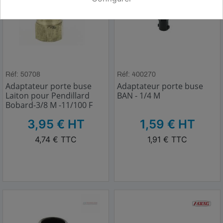
Réf: 50708
Réf: 400270
Adaptateur porte buse
Adaptateur porte buse
Laiton pour Pendillard
BAN - 1/4 M
Bobard-3/8 M -11/100 F
HT
HT
3,95 € HT
1,59 € HT
TTC
TTC
4,74 € TTC
1,91 € TTC